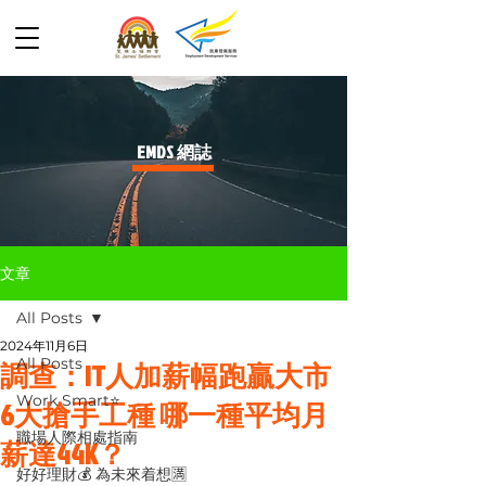
​EMDS 網誌
文章
All Posts
2024年11月6日
All Posts
調查：IT人加薪幅跑贏大市
Work Smart⭐️
6大搶手工種 哪一種平均月
職場人際相處指南
薪達44K？
好好理財💰 為未來着想🈵