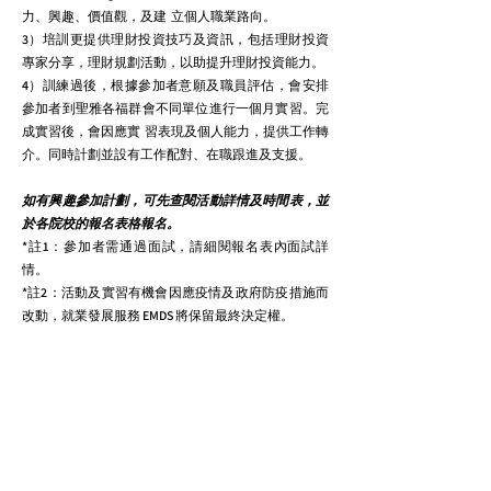
力、興趣、價值觀，及建 立個人職業路向。
3）培訓更提供理財投資技巧及資訊，包括理財投資
專家分享，理財規劃活動，以助提升理財投資能力。
4）訓練過後，根據參加者意願及職員評估，會安排
參加者到聖雅各福群會不同單位進行一個月實習。完
成實習後，會因應實 習表現及個人能力，提供工作轉
介。同時計劃並設有工作配對、在職跟進及支援。
如有興趣參加計劃，可先查閱活動詳情及時間表，並
於各院校的報名表格報名。
*註1：參加者需通過面試，請細閱報名表內面試詳
情。
*註2：活動及實習有機會因應疫情及政府防疫措施而
改動，就業發展服務 EMDS 將保留最終決定權。