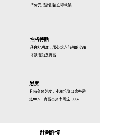
準備完成計劃後立即就業
4
性格特點
具良好態度，用心投入前期的小組
培訓活動及實
習
5
態度
具備高參與
度，小
組培訓出席率需
達80%；實習出席率需達100%
計劃詳情