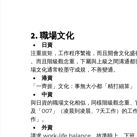
2. 職場文化
日資
注重規矩，工作程序繁複，而且開會文化盛行
。而且階級觀念重，下屬與上級之間溝通都
場文化通常較墨守成規，不善變通。
港資
「一齊捱」文化：事無大小都「精打細算」，所
中資
與日資的職場文化相似，同樣階級觀念重、官
及「007」（凌晨到凌晨、7天工作）的工作
作」。
外資
講求 work-life balance，故準時