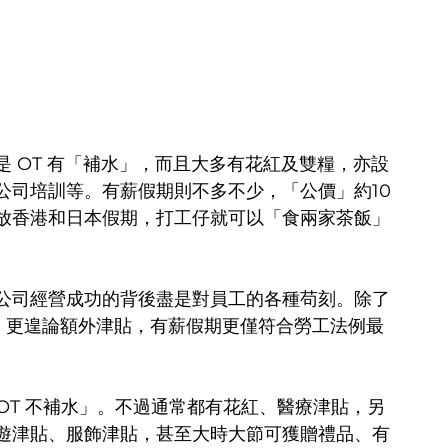
 OT 有「補水」，而且大多有花紅及雙糧，亦設
公司培訓等。有薪假期則不多不少，「公價」約10
放香港和日本假期，打工仔就可以「食兩家茶飯」
公司經營成功的背後盡是對員工的各種苟刻。除了
糧，更遑論額外津貼，有薪假期更僅符合勞工法例最
OT 不補水」。不過通常都有花紅、醫療津貼，另
遊津貼、服飾津貼，甚至大時大節可獲贈禮品、有