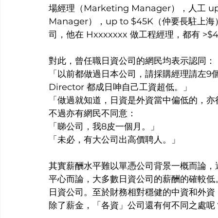
場經理（Marketing Manager），人工 up 
Manager），up to $45K（仲要
司，他在 Hxxxxxxx 做工程經理，都有 >$
對此，曾任職日資公司的網民均表示認同：
「以前都做過日本公司，請採購經理請左9個月，
Director 都成日呻自己工資超低。」
「做過就知道，日資是外資當中偏低的，亦
不過亦有網民不同意：
「睇公司，我8皮一個月。」
「未必，有大公司出高價聘人。」
其實薪酬水平難以單憑公司背景一概而論，
平心而論，大多數日資公司的薪酬的確較低
日資公司。至於財務相對穩健的中資和外資
除了薪金，「各資」公司還有何不同之處呢