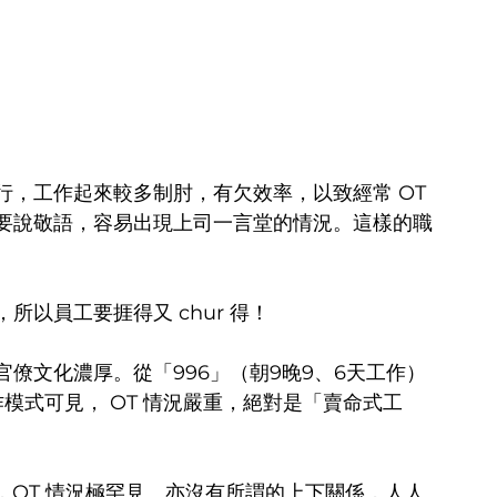
，工作起來較多制肘，有欠效率，以致經常 OT 
要說敬語，容易出現上司一言堂的情況。這樣的職
以員工要捱得又 chur 得！
僚文化濃厚。從「996」（朝9晚9、6天工作）
模式可見， OT 情況嚴重，絕對是「賣命式工
上、下班，OT 情況極罕見。亦沒有所謂的上下關係，人人