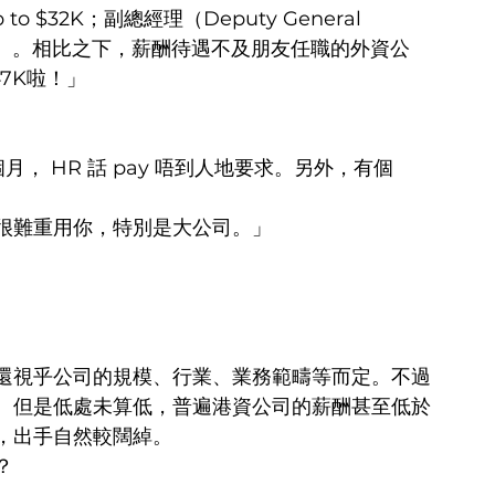
to $32K；副總經理（Deputy General 
長駐上海）。相比之下，薪酬待遇不及朋友任職的外資公
47K啦！」
 HR 話 pay 唔到人地要求。另外，有個 
很難重用你，特別是大公司。」
還視乎公司的規模、行業、業務範疇等而定。不過
。但是低處未算低，普遍港資公司的薪酬甚至低於
，出手自然較闊綽。
？