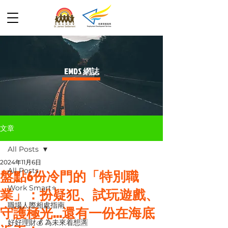
​EMDS 網誌
文章
All Posts
2024年11月6日
All Posts
盤點6份冷門的「特別職
Work Smart⭐️
業」：扮疑犯、試玩遊戲、
職場人際相處指南
守護極光…還有一份在海底
好好理財💰 為未來着想🈵