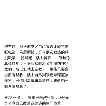
樓主以「身邊朋友／自己做過比較特別
嘅職業」為題撰帖，分享朋友做過的特
別職業──扮疑犯，樓主解釋：「佢唔係
真係疑犯，不過個樣咁岩又生得凶神惡
煞啲，所以佢就去左做」，更指只要齋
企便有錢收。樓主自己則做過兼職寵物
美容，可惜因為嚴重鼻敏感，未做夠一
個月便放棄了。
 帖文一出，引發網民熱烈討論，紛紛留
言分享自己做過或聽過的冷門職業：