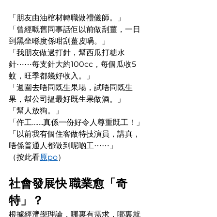
「朋友由油棺材轉職做禮儀師。」
「曾經嘅舊同事話佢以前做刮薑，一日
到黑坐喺度係咁刮薑皮喎。」
「我朋友做過打針，幫西瓜打糖水
針⋯⋯每支針大約100cc，每個瓜收5
蚊，旺季都幾好收入。」
「週圍去唔同既生果場，試唔同既生
果，幇公司揾最好既生果做酒。」
「幫人放狗。」
「仵工…….真係一份好令人尊重既工！」
「以前我有個住客做特技演員，講真，
唔係普通人都做到呢啲工⋯⋯」
（按此看
原po
）
社會發展快 職業愈「奇
特」？
根據經濟學理論，哪裏有需求，哪裏就