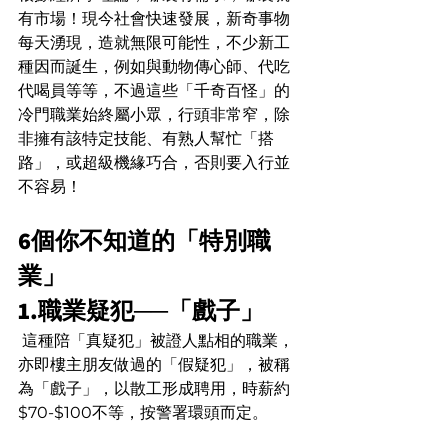
有市場！現今社會快速發展，新奇事物
每天湧現，造就無限可能性，不少新工
種因而誕生，例如與動物傳心師、代吃
代喝員等等，不過這些「千奇百怪」的
冷門職業始終屬小眾，行頭非常窄，除
非擁有該特定技能、有熟人幫忙「搭
路」，或超級機緣巧合，否則要入行並
不容易！
6個你不知道的「特別職
業」
1.職業疑犯──「戲子」
 這種陪「真疑犯」被證人點相的職業，
亦即樓主朋友做過的「假疑犯」，被稱
為「戲子」，以散工形成聘用，時薪約
$70-$100不等，按警署環頭而定。