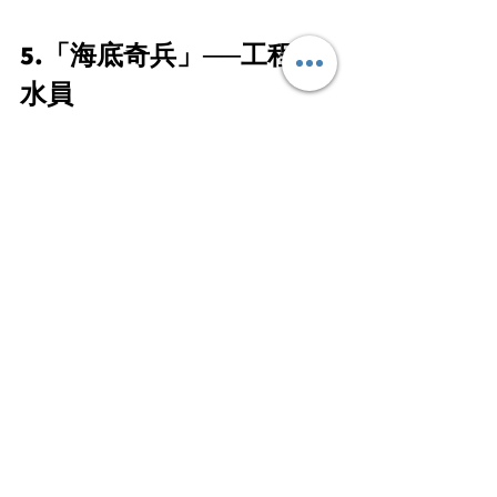
5.「海底奇兵」
──
工程潛
水員
你可想過過海隧道是如何建成的嗎？當
中不少工作是由工程潛水員負責，他們
的主要工作還包括海底勘探、水底燒
焊、填海前的預備工作和檢驗船隻等。
要在港從事潛水工程工作，需考獲美國
國家潛水教練協會發出的進階水肺潛水
員證書，才可於建造業議會註冊成為
「潛水員（建造工作）」熟練技工。
普通工程潛水大工的日薪約$2500，特
別工種可算一工半人工。雖然人工吸
引，但水底又黑又污濁，更要面對水壓
難題，有高度生命危險。加上市場需求
不大，香港又只有少數專為工程潛水員