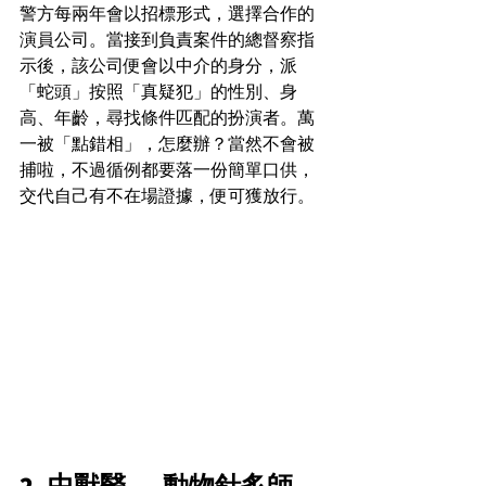
警方每兩年會以招標形式，選擇合作的
演員公司。當接到負責案件的總督察指
示後，該公司便會以中介的身分，派
「蛇頭」按照「真疑犯」的性別、身
高、年齡，尋找條件匹配的扮演者。萬
一被「點錯相」，怎麼辦？當然不會被
捕啦，不過循例都要落一份簡單口供，
交代自己有不在場證據，便可獲放行。
2. 中獸醫
──
動物針炙師