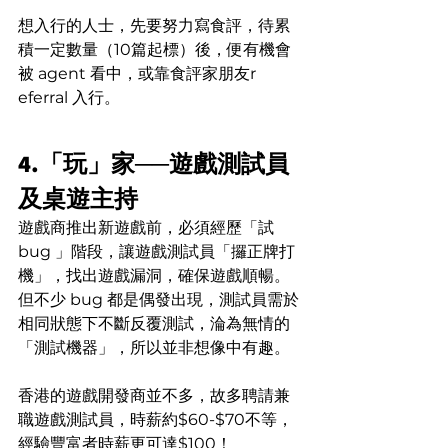
想入行的人士，先要努力寫食評，待累
積一定數量（10篇起標）後，便有機會
被 agent 看中，或靠食評家朋友r 
eferral 入行。
4.「玩」家
──
遊戲測試員
及桌遊主持
遊戲商推出新遊戲前，必須經歷「試 
bug 」階段，讓遊戲測試員「攞正牌打
機」，找出遊戲漏洞，確保遊戲順暢。
但不少 bug 都是偶發出現，測試員需於
相同狀態下不斷反覆測試，淪為無情的
「測試機器」，所以並非想像中有趣。
香港的遊戲開發商並不多，故多聘請兼
職遊戲測試員，時薪約$60-$70不等，
經驗豐富者時薪更可達$100！