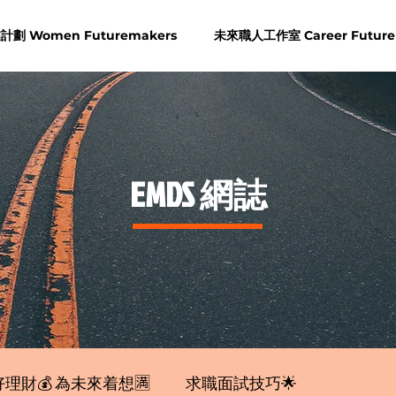
劃 Women Futuremakers
未來職人工作室 Career Future
​EMDS 網誌
理財💰 為未來着想🈵
求職面試技巧🌟