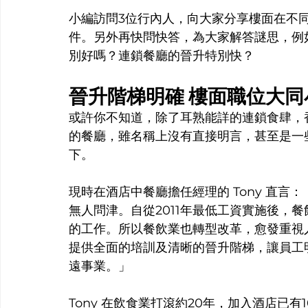
小編訪問3位行內人，向大家分享樓面在不
件。另外再快問快答，為大家解答謎思，例
別好嗎？連鎖餐廳的晉升特別快？
晉升階梯明確 樓面職位大同
或許你不知道，除了耳熟能詳的連鎖食肆，
的餐廳，雖名稱上沒有直接明言，甚至是一
下。
現時在酒店中餐廳擔任經理的 Tony 直言
無人問津。自從2011年最低工資實施後，
的工作。所以餐飲業也轉型改革，愈發重視
提供全面的培訓及清晰的晉升階梯，讓員工
遠事業。」
Tony 在飲食業打滾約20年，加入酒店已