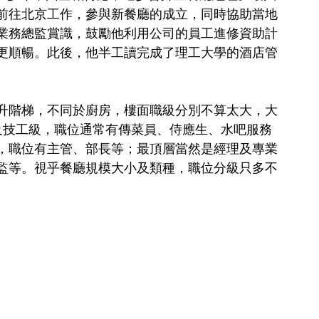
前往北京工作，參與新餐廳的成立，同時協助當地
業務總監賞識，鼓勵他利用公司的員工進修資助計
更順暢。此後，他半工讀完成了理工大學的酒店管
升階梯，不同於廚房，樓面職級分別不算太大，大
及技工級，職位通常有傳菜員、侍應生、水吧服務
，職位有主管、部長等；最頂層當然是經理及專業
監等。視乎餐廳規模大小及類種，職位分級只多不