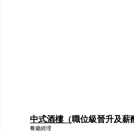
中式酒樓（
職位級晉升及薪
餐廳經理