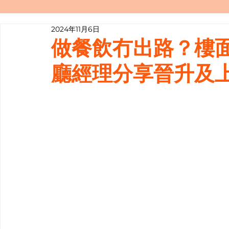
2024年11月6日
寫履歷表嘅技巧📝
行業知多啲
做餐飲冇出路？樓面
廳經理分享晉升及