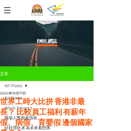
​EMDS 網誌
文章
All Posts
2024年10月17日
All Posts
世界工時大比拼 香港非最
Work Smart⭐️
長？ 比較員工福利 有薪年
職場人際相處指南
假、病假、育嬰假 邊個國家
好好理財💰 為未來着想🈵