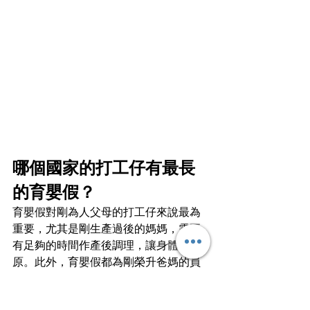
哪個國家的打工仔有最長
的育嬰假？
育嬰假對剛為人父母的打工仔來說最為
重要，尤其是剛生產過後的媽媽，需要
有足夠的時間作產後調理，讓身體復
原。此外，育嬰假都為剛榮升爸媽的員
工有適應新生活的過渡期，多些時間與
新生兒相處，免卻工作的後顧之憂。