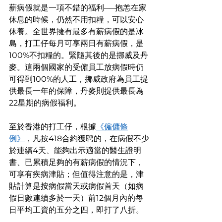
薪病假就是一項不錯的福利──抱恙在家
休息的時候，仍然不用扣糧，可以安心
休養。全世界擁有最多有薪病假的是冰
島，打工仔每月可享兩日有薪病假，是
100%不扣糧的。緊隨其後的是挪威及丹
麥。這兩個國家的受僱員工放病假時仍
可得到100%的人工，挪威政府為員工提
供最長一年的保障，丹麥則提供最長為 
22星期的病假福利。
至於香港的打工仔，根據
《僱傭條
例》
，凡按418合約獲聘的，在病假不少
於連續4天、能夠出示適當的醫生證明
書、已累積足夠的有薪病假的情況下，
可享有疾病津貼；但值得注意的是，津
貼計算是按病假當天或病假首天（如病
假日數連續多於一天）前12個月內的每
日平均工資的五分之四，即打了八折。