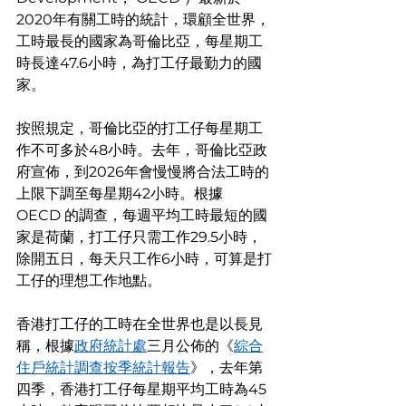
2020年有關工時的統計，環顧全世界，
工時最長的國家為哥倫比亞，每星期工
時長達47.6小時，為打工仔最勤力的國
家。
按照規定，哥倫比亞的打工仔每星期工
作不可多於48小時。去年，哥倫比亞政
府宣佈，到2026年會慢慢將合法工時的
上限下調至每星期42小時。根據 
OECD 的調查，每週平均工時最短的國
家是荷蘭，打工仔只需工作29.5小時，
除開五日，每天只工作6小時，可算是打
工仔的理想工作地點。
香港打工仔的工時在全世界也是以長見
稱，根據
政府統計處
三月公佈的《
綜合
住戶統計調查按季統計報告
》，去年第
四季，香港打工仔每星期平均工時為45