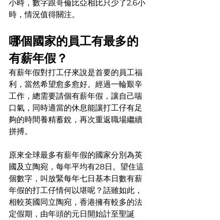
小時，數字跟哥倫比亞相比只少了2.6小
時，情況值得關注。
哪個國家的員工有最多的
有薪年假？
有薪年假對打工仔來說是首要的員工福
利，當然希望愈多愈好。經過一輪艱辛
工作，總需要請個有薪年假，讓自己喘
口氣，同時適當的休息能讓打工仔有足
夠的時間養精蓄銳，再次重返職場繼續
拼搏。
原來全球最多有薪年假的國家分別為英
國及立陶宛，每年平均有28日。望住這
個數字，叫放緊每年七日基本日數有薪
年假的打工仔情何以堪呢？話雖如此，
相較英國同立陶宛，香港擁有較多的法
定假期，由年頭的元日開始計至聖誕