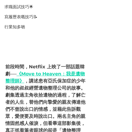
求職面試技巧🌟
寫履歷表嘅技巧📝
行業知多啲
前段時間，Netflix 上映了一部話題
韓
劇──
《Move to Heaven：我是遺物
整理師》
，講述患有亞氏保加症的少年
和他的叔叔經營遺物整理公司的故事。
劇集透過主角收拾遺物的過程，了解亡
者的人生，替他們向摯愛的親友傳達他
們不曾說出口的情感，並藉此告訴觀
眾，愛便要及時說出口。兩名主角的親
情固然感人催淚，但看畢這
部
影集後，
真正抓着筆者眼球的卻是「遺物整理