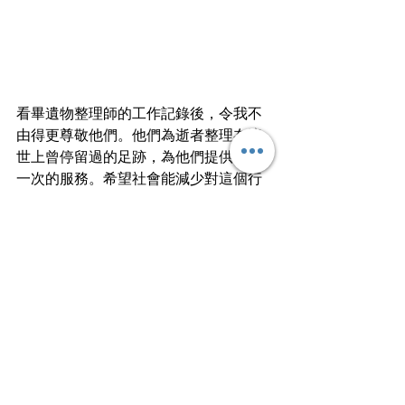
看畢遺物整理師的工作記錄後，令我不
由得更尊敬他們。他們為逝者整理在這
世上曾停留過的足跡，為他們提供只有
一次的服務。希望社會能減少對這個行
業的偏見，因為這是既特別又珍貴的工
作呢！
文
｜
Christy
文章轉載自I am…青年職學平台
行業知多啲