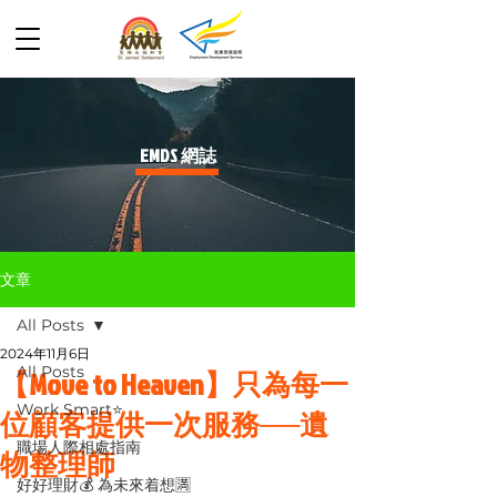
​EMDS 網誌
文章
All Posts
2024年11月6日
All Posts
【Move to Heaven】只為每一
Work Smart⭐️
位顧客提供一次服務──遺
職場人際相處指南
物整理師
好好理財💰 為未來着想🈵