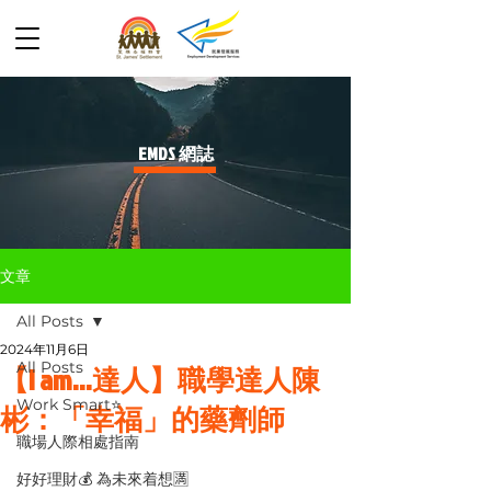
​EMDS 網誌
文章
All Posts
2024年11月6日
All Posts
【I am...達人】職學達人陳
Work Smart⭐️
彬：「幸福」的藥劑師
職場人際相處指南
好好理財💰 為未來着想🈵