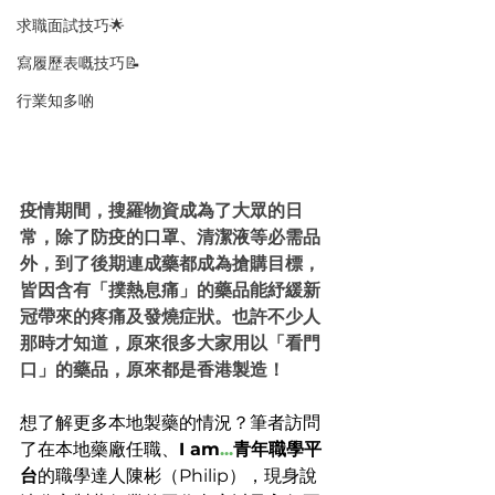
求職面試技巧🌟
寫履歷表嘅技巧📝
行業知多啲
疫情期間，搜羅物資成為了大眾的日
常，除了防疫的口罩、清潔液等必需品
外，到了後期連成藥都成為搶購目標，
皆因含有「撲熱息痛」的藥品能紓緩新
冠帶來的疼痛及發燒症狀。也許不少人
那時才知道，原來很多大家用以「看門
口」的藥品，原來都是香港製造！
想了解更多本地製藥的情況？筆者訪問
了在本地藥廠任職、
I am
...
青年職學平
台
的
職學達人陳彬（Philip），現身說