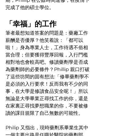
期，Phillip 在公餘時間進修，在疫情下
完成了他的碩士學位。
「幸福」的工作
筆者最想知道答案的問題是：藥廠工作
薪酬是否優厚？他笑着說：「都可以
啦！」身為專業人士，工作待遇不俗相
當合理；但要獲得豐厚回報，入行門檻
相對地也會較高吧。修讀藥劑學是否成
為藥劑師的必要條件？Phillip 親口打破
了這些坊間的固有想法:「修畢藥劑學不
是必須的入行要求！反而我有不少的同
事，在大學是修讀食品安全呢！」所以
無論是大學畢業正尋找工作的你，還是
在家裏正尋找夢想職業的你，不要被修
讀的課目規限了自己無數的可能性。
Philip 又指出，現時藥劑系畢業生其中
一個主要出路是任職於醫院的藥劑部，