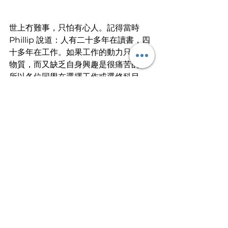
世上冇難事，只怕有心人。記得當時 
Phillip 說道：人有二十多年在讀書，四
十多年在工作。如果工作的動力只剩下
物質，而又缺乏自身興趣是很痛苦的。
所以各位同學在選擇工作或選修科目
時，除了考慮將來工作和升學的前景，
興趣亦同樣重要。
其實有趣、有挑戰性，有收入維持生活
的話，任何工作都是「幸福」的。條條
大路通羅馬，你有沒有信心找到你的
「幸福」工作？
文
︱
紅花楹