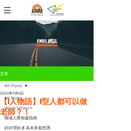
​EMDS 網誌
文章
All Posts
2024年11月6日
All Posts
【I人物語】I型人都可以做
Work Smart⭐️
老師？！
職場人際相處指南
好好理財💰 為未來着想🈵