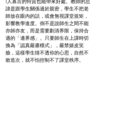
I人寡言的特質也能帶來好處。教師的忌
諱是跟學生關係過於親密，學生不把老
師放在眼內的話，或會無視課堂規矩，
影響教學進度。倒不是說師生之間不能
亦師亦友，而是需要劃清界限，保持合
適的「邊界感」。只要師生在上課時切
換為「認真嚴肅模式」，嚴禁嬉皮笑
臉，這樣學生猜不透你的心思，自然不
敢造次，就不怕控制不了課堂秩序。