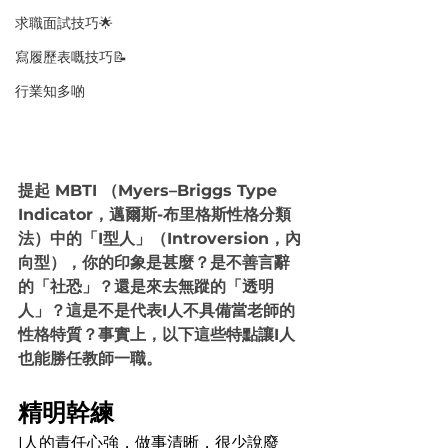
求職面試技巧🌟
寫履歷表嘅技巧📝
行業知多啲
提起 MBTI （Myers–Briggs Type 
Indicator，邁爾斯-布里格斯性格分類
法）中的「I型人」（Introversion，內
向型），你的印象是甚麼？是不善言辭
的「社恐」？還是來去無蹤的「透明
人」？這是不是代表I人不具備當老師的
性格特質？事實上，以下這些特點讓I人
也能勝任教師一職。
精明幹練
I人的責任心強，做事清晰，很少說廢