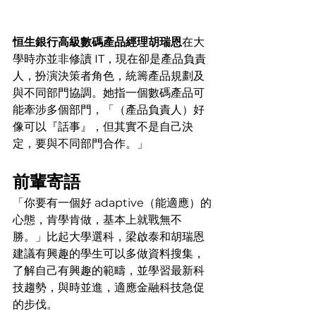
恒生銀行高級數碼產品經理胡瑞恩
在大
學時亦並非修讀 IT，現在卻是產品負責
人，扮演決策者角色，統籌產品規劃及
與不同部門協調。她指一個數碼產品可
能牽涉多個部門，「（產品負責人）好
像可以『話事』，但其實不是自己決
定，要與不同部門合作。」
前輩寄語
「你要有一個好 adaptive（能適應）的
心態，肯學肯做，基本上就戰無不
勝。」比起大學選科，梁啟泰和胡瑞恩
建議有興趣的學生可以多做資料搜集，
了解自己有興趣的範疇，並學習最新科
技趨勢，與時並進，適應金融科技急促
的步伐。