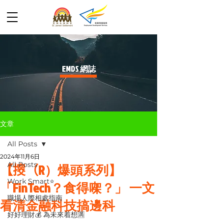
​EMDS 網誌
文章
All Posts
2024年11月6日
All Posts
【𢲷（R）爆頭系列】
Work Smart⭐️
「FinTech？食得㗎？」 一文
職場人際相處指南
看清金融科技搞邊科
好好理財💰 為未來着想🈵