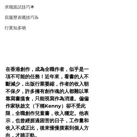
求職面試技巧🌟
寫履歷表嘅技巧📝
行業知多啲
在香港創作，成為全職作者，似乎是一
項不可能的任務！近年來，看書的人不
斷減少，出版行業萎縮，作者的收入朝
不保夕，許多擁有創作魂的人都難以單
靠寫書搵食，只能視寫作為消遣。偏偏
作家耿啟文（下稱Kenny）卻不受此
限，全職創作兒童書，收入穩定。他表
示，也曾經捱過困苦的日子，工作量和
收入不成正比，後來慢慢摸索到個人方
向，才踏正軌。