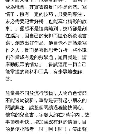
成為職業，其實靈感反而不是必然。寫
慣了，擁有一定的技巧，只要夠專注，
未必需要絕世好橋，也能寫出精彩的故
事。」靈感不是隨傳隨到，技巧卻是刻
在腦海，因自己的安排而隨心所欲地書
寫，創造出好作品。他自覺不是熱愛寫
作之人，反而是喜歡思考分析，將小說
創作當成有趣的數學題，題目就是「請
牽動觀眾的情緒」，嘗試運用一切自己
能掌握的資料和工具，有步驟地去解
答。
兒童書不同於流行讀物，人物角色情節
不能過於複雜，重點是要引起小朋友的
閱讀興趣，讓整個閱讀過程愉快開心。
他寫的兒童書，字數大約在2萬字內，故
事節奏明快，增加幽默有趣的情節，目
的是使小讀者「呵！呵！呵！」笑出聲