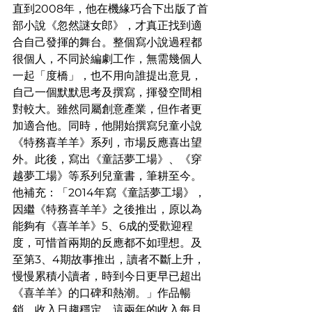
直到2008年，他在機緣巧合下出版了首
部小說《忽然謎女郎》，才真正找到適
合自己發揮的舞台。整個寫小說過程都
很個人，不同於編劇工作，無需幾個人
一起「度橋」，也不用向誰提出意見，
自己一個默默思考及撰寫，揮發空間相
對較大。雖然同屬創意產業，但作者更
加適合他。同時，他開始撰寫兒童小說
《特務喜羊羊》系列，市場反應喜出望
外。此後，寫出《童話夢工場》、《穿
越夢工場》等系列兒童書，筆耕至今。
他補充：「2014年寫《童話夢工場》，
因繼《特務喜羊羊》之後推出，原以為
能夠有《喜羊羊》5、6成的受歡迎程
度，可惜首兩期的反應都不如理想。及
至第3、4期故事推出，讀者不斷上升，
慢慢累積小讀者，時到今日更早已超出
《喜羊羊》的口碑和熱潮。」作品暢
銷，收入日趨穩定，這兩年的收入每月