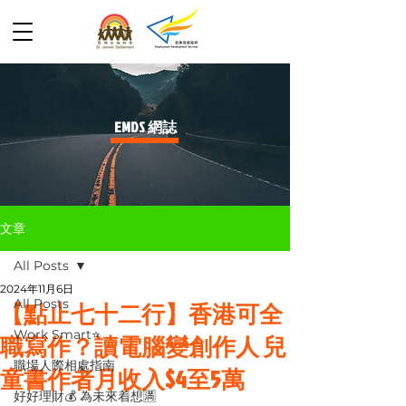
​EMDS 網誌
文章
All Posts
2024年11月6日
All Posts
【點止七十二行】香港可全
Work Smart⭐️
職寫作？讀電腦變創作人 兒
職場人際相處指南
童書作者月收入$4至5萬
好好理財💰 為未來着想🈵