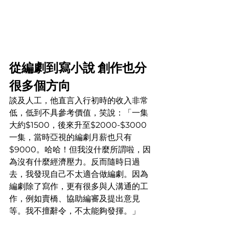
從編劇到寫小說 創作也分
很多個方向
談及人工，他直言入行初時的收入非常
低，低到不具參考價值，笑說：「一集
大約$1500，後來升至$2000-$3000
一集，當時亞視的編劇月薪也只有
$9000。哈哈！但我沒什麼所謂啦，因
為沒有什麼經濟壓力。反而隨時日過
去，我發現自己不太適合做編劇。因為
編劇除了寫作，更有很多與人溝通的工
作，例如賣橋、協助編審及提出意見
等。我不擅辭令，不太能夠發揮。」