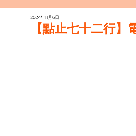
2024年11月6日
寫履歷表嘅技巧📝
行業知多啲
【點止七十二行】