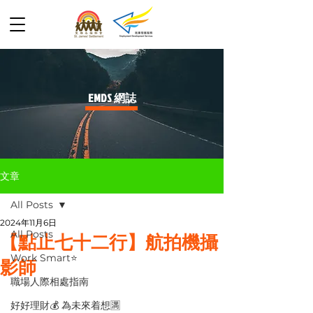
​EMDS 網誌
文章
All Posts
2024年11月6日
All Posts
【點止七十二行】航拍機攝
Work Smart⭐️
影師
職場人際相處指南
好好理財💰 為未來着想🈵