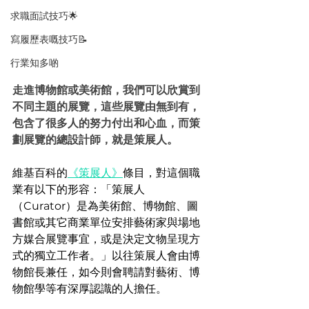
求職面試技巧🌟
寫履歷表嘅技巧📝
行業知多啲
走進博物館或美術館，我們可以欣賞到
不同主題的展覽，這些展覽由無到有，
包含了很多人的努力付出和心血，而策
劃展覽的總設計師，就是策展人。
維基百科的
《策展人》
條目，對這個職
業有以下的形容：「策展人
（Curator）是為美術館、博物館、圖
書館或其它商業單位安排藝術家與場地
方媒合展覽事宜，或是決定文物呈現方
式的獨立工作者。」以往策展人會由博
物館長兼任，如今則會聘請對藝術、博
物館學等有深厚認識的人擔任。