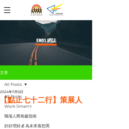
​EMDS 網誌
文章
All Posts
2024年11月6日
All Posts
【點止七十二行】策展人
Work Smart⭐️
職場人際相處指南
好好理財💰 為未來着想🈵