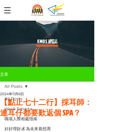
​EMDS 網誌
文章
All Posts
2024年11月6日
All Posts
【點止七十二行】採耳師：
Work Smart⭐️
連耳仔都要歎返個 SPA？
職場人際相處指南
好好理財💰 為未來着想🈵