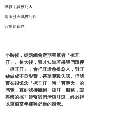
求職面試技巧🌟
寫履歷表嘅技巧📝
行業知多啲
小時候，媽媽總會定期替筆者「撩耳
仔」。長大後，我才知道若果我們隨便
「撩耳仔」，會把耳垢愈推愈入，對耳
朵做成不良影響，甚至導致失聰。但我
實在很懷念「撩耳仔」時「爽翻天」的
感覺，直到我接觸到「採耳」服務，讓
專業的採耳師幫我們清潔耳道，終於得
以重溫當年那種舒適的感覺。