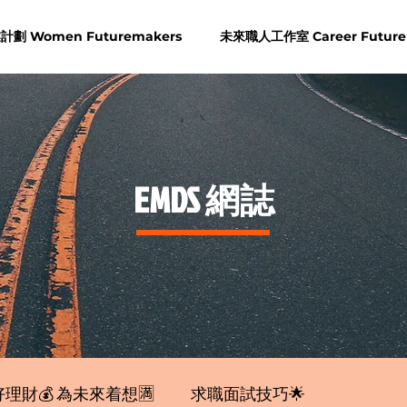
劃 Women Futuremakers
未來職人工作室 Career Future
​EMDS 網誌
理財💰 為未來着想🈵
求職面試技巧🌟