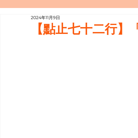
2024年11月9日
寫履歷表嘅技巧📝
行業知多啲
【點止七十二行】