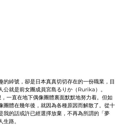
趣的綽號，卻是日本真真切切存在的一份職業，目
公就是前女團成員宮島るりか（Rurika）。
的夢想，一直在地下偶像團體裏面默默地努力着。但如
像團體在幾年後，就因為各種原因而解散了。從十
是我的話或許已經選擇放棄，不再為所謂的「夢
人生路。