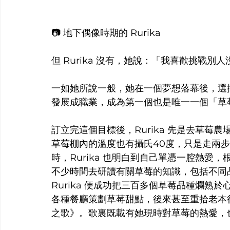
📷 地下偶像時期的 Rurika
但 Rurika 沒有，她說：「我喜歡挑戰別
一如她所說一般，她在一個夢想落幕後，選
發展成職業，成為第一個也是唯一一個「草
訂立完這個目標後，Rurika 先是去草
草莓棚內的溫度也有攝氏40度，只是走兩
時，Rurika 也明白到自己單憑一腔熱
不少時間去研讀有關草莓的知識，包括不同
Rurika 便成功把三百多個草莓品種爛
各種餐廳策劃草莓甜點，後來甚至重拾老本
之歌》。歌裏既載有她現時對草莓的熱愛，