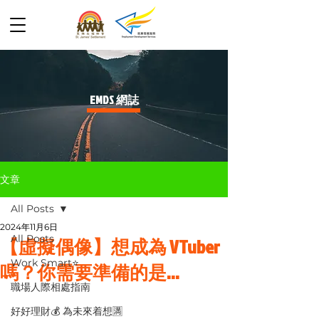
​EMDS 網誌
文章
All Posts
2024年11月6日
All Posts
【虛擬偶像】想成為 VTuber
Work Smart⭐️
嗎？你需要準備的是...
職場人際相處指南
好好理財💰 為未來着想🈵