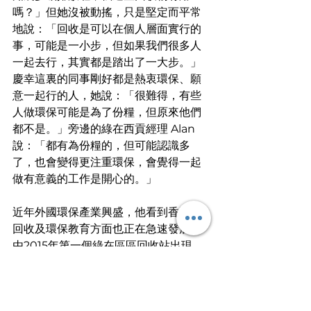
嗎？」但她沒被動搖，只是堅定而平常
地說：「回收是可以在個人層面實行的
事，可能是一小步，但如果我們很多人
一起去行，其實都是踏出了一大步。」
慶幸這裏的同事剛好都是熱衷環保、願
意一起行的人，她說：「很難得，有些
人做環保可能是為了份糧，但原來他們
都不是。」旁邊的綠在西貢經理 Alan 
說：「都有為份糧的，但可能認識多
了，也會變得更注重環保，會覺得一起
做有意義的工作是開心的。」
近年外國環保產業興盛，他看到香港在
回收及環保教育方面也正在急速發展，
由2015年第一個綠在區區回收站出現，
到今天已有11個回收站、32個便利點，
需要的人員也多。之前他們機構做過招
聘日，招攬的人才包括回收、設計宣