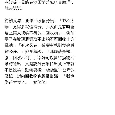
污染等，見綠在沙田請兼職項目助理，
就去試試。
初初入職，要學回收物分類，「都不太
難，見得多就懂得分。」反而是有時會
遇上讓人哭笑不得的「回收物」，例如
塞了在玻璃瓶頸取不出的不可回收非充
電池，「有次又在一袋膠中執到隻尖叫
雞公仔。」她笑着說。「那應該是橡
膠，回收不到。」幸好可以留待換物活
動時送出。只是說到要幫忙出貨上車就
不是說笑，動軏要搬一袋袋重10公斤的
廢紙，舖內回收物也經常爆滿，「我也
變得大隻了。」她笑笑。