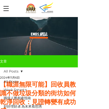
​EMDS 網誌
文章
All Posts
2024年11月6日
All Posts
【職涯無限可能】回收員教
Work Smart⭐️
識不做垃圾分類的街坊如何
職場人際相處指南
乾淨回收：見證轉變有成功
好好理財💰 為未來着想🈵