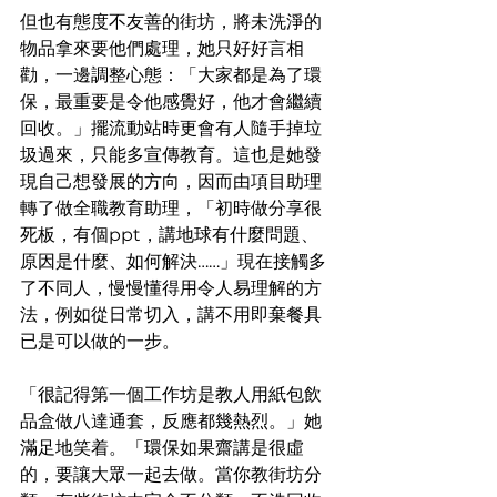
但也有態度不友善的街坊，將未洗淨的
物品拿來要他們處理，她只好好言相
勸，一邊調整心態：「大家都是為了環
保，最重要是令他感覺好，他才會繼續
回收。」擺流動站時更會有人隨手掉垃
圾過來，只能多宣傳教育。這也是她發
現自己想發展的方向，因而由項目助理
轉了做全職教育助理，「初時做分享很
死板，有個ppt，講地球有什麼問題、
原因是什麼、如何解決……」現在接觸多
了不同人，慢慢懂得用令人易理解的方
法，例如從日常切入，講不用即棄餐具
已是可以做的一步。
「很記得第一個工作坊是教人用紙包飲
品盒做八達通套，反應都幾熱烈。」她
滿足地笑着。「環保如果齋講是很虛
的，要讓大眾一起去做。當你教街坊分