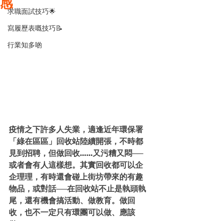
感
求職面試技巧🌟
寫履歷表嘅技巧📝
行業知多啲
疫情之下許多人失業，適逢近年環保署
「綠在區區」回收站陸續開張，不時都
見到招聘，但做回收……又污糟又悶──
或者會有人這樣想。其實回收都可以企
企理理，有時還會碰上街坊帶來的有趣
物品，或對話──在回收站不止是執頭執
尾，還有機會搞活動、做教育。做回
收，也不一定只有環團可以做、應該