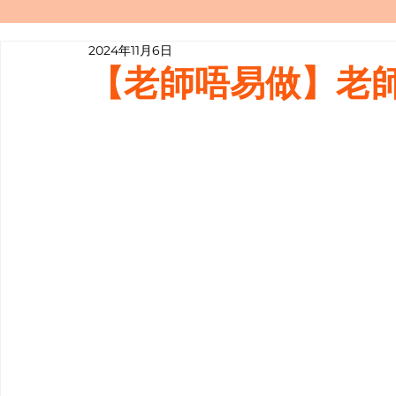
2024年11月6日
寫履歷表嘅技巧📝
行業知多啲
【老師唔易做】老師