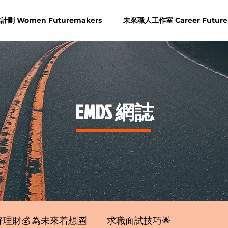
劃 Women Futuremakers
未來職人工作室 Career Future
​EMDS 網誌
理財💰 為未來着想🈵
求職面試技巧🌟