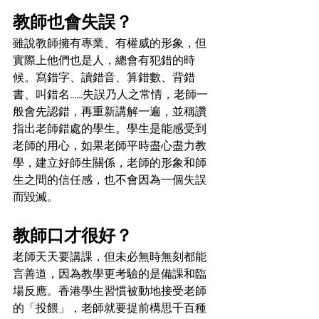
教師也會失誤？
雖說教師擁有專業、有權威的形象，但
實際上他們也是人，總會有犯錯的時
候。寫錯字、讀錯音、算錯數、背錯
書、叫錯名......失誤乃人之常情，老師一
般會先認錯，再重新講解一遍，並稱讚
指出老師錯處的學生。學生是能感受到
老師的用心，如果老師平時盡心盡力教
學，建立好師生關係，老師的形象和師
生之間的信任感，也不會因為一個失誤
而毀滅。
教師口才很好？
老師天天要講課，但未必無時無刻都能
言善道，因為教學更考驗的是備課和臨
場反應。香港學生習慣被動地接受老師
的「投餵」，老師就要提前構思千百種