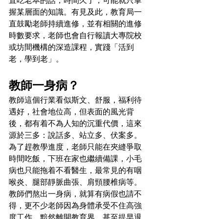
直吃老本的話，時間久了，可能就只掌
握某層面的知識。有見及此，教育局一
直鼓勵老師持續進修，並有相關的進修
時數要求，老師也會自行報讀大專院校
或坊間機構的深造課程，實踐「活到
老，學到老」。
教師一身病？
教師這個行業看似斯文、舒服，福利待
遇好，社會地位高，但表面的風光背
後，都有着不為人知的沉重代價，這來
源於三多：說話多、站立多、伏案多。
為了趕教學進度，老師只能在夾縫爭取
時間吃飯，下班在家也繼續備課，小毛
病也只能拖着不看醫生，最常見的有咽
喉炎、腿部靜脈曲張、肩頸腰椎病等。
教師們熬出一身病，就算有病假也請不
得，更不少老師因為身體承受不住高強
度工作，黯然離開教育界，甚至提早退