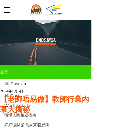
​EMDS 網誌
文章
All Posts
2024年11月6日
All Posts
【老師唔易做】教師行業內
Work Smart⭐️
幕大揭秘
職場人際相處指南
好好理財💰 為未來着想🈵