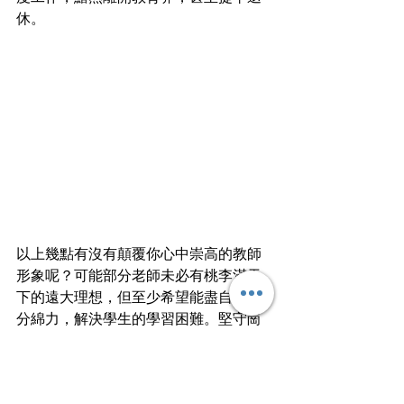
休。
以上幾點有沒有顛覆你心中崇高的教師
形象呢？可能部分老師未必有桃李滿天
下的遠大理想，但至少希望能盡自己一
分綿力，解決學生的學習困難。堅守崗
位的老師們，確實值得我們敬佩。想將
來入行的你，又是否能確保自己能維護
那顆投身教育的初心？