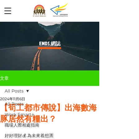
​EMDS 網誌
文章
All Posts
2024年11月6日
All Posts
【筍工都市傳說】出海數海
Work Smart⭐️
豚居然有糧出？
職場人際相處指南
好好理財💰 為未來着想🈵