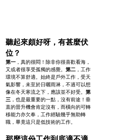
聽起來頗好呀，有甚麼伏
位？
第一
，真的很悶！除非你很喜歡看海，
又或者很享受孤獨的感覺。
第二
，工作
環境不算舒適。始終是戶外工作，受天
氣影響，未至於日曬雨淋，不過可以想
像在冬天寒流之下，應該並不好受。
第
三
，也是最重要的一點，沒有前途！垂
直的晉升機會肯定沒有，而橫向的可轉
移能力亦欠奉，工作經驗幾乎無助轉
職，畢竟這只是低技術的工作。
那麼這份工作到底適不適