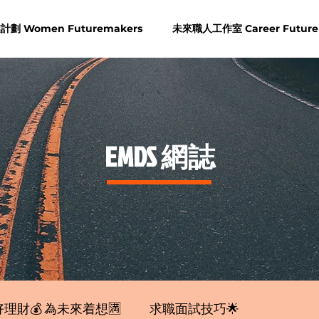
劃 Women Futuremakers
未來職人工作室 Career Future
​EMDS 網誌
理財💰 為未來着想🈵
求職面試技巧🌟