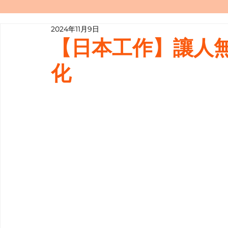
2024年11月9日
寫履歷表嘅技巧📝
行業知多啲
【日本工作】讓人
化