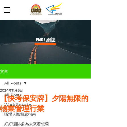
​EMDS 網誌
文章
All Posts
2024年11月6日
All Posts
【快考保安牌】夕陽無限的
Work Smart⭐️
物業管理行業
職場人際相處指南
好好理財💰 為未來着想🈵