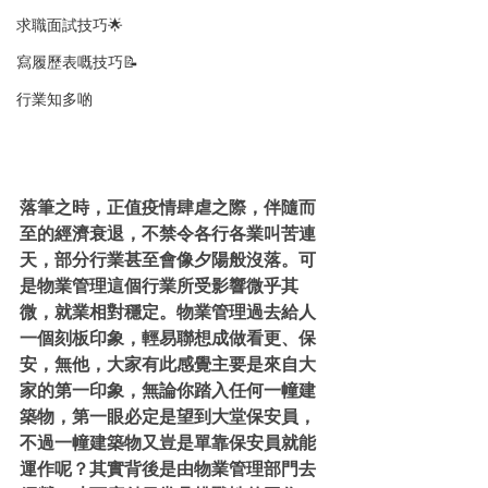
求職面試技巧🌟
寫履歷表嘅技巧📝
行業知多啲
落筆之時，正值疫情肆虐之際，伴隨而
至的經濟衰退，不禁令各行各業叫苦連
天，部分行業甚至會像夕陽般沒落。可
是物業管理這個行業所受影響微乎其
微，就業相對穩定。物業管理過去給人
一個刻板印象，輕易聯想成做看更、保
安，無他，大家有此感覺主要是來自大
家的第一印象，無論你踏入任何一幢建
築物，第一眼必定是望到大堂保安員，
不過一幢建築物又豈是單靠保安員就能
運作呢？其實背後是由物業管理部門去