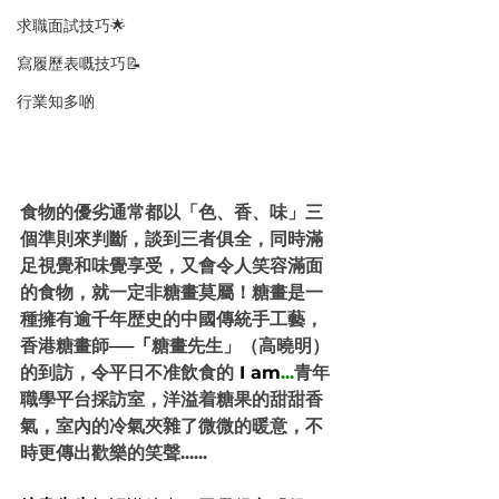
求職面試技巧🌟
寫履歷表嘅技巧📝
行業知多啲
食物的優劣通常都以「色、香、味」三
個準則來判斷，談到三者俱全，同時滿
足視覺和味覺享受，又會令人笑容滿面
的食物，就一定非糖畫莫屬！糖畫是一
種擁有逾千年歴史的中國傳統手工藝，
香港糖畫師
──「
糖畫先生」（高曉明）
的到訪，令平日不准飲食的 
I am
...
青年
職學平台採訪室，洋溢着糖果的甜甜香
氣，室內的冷氣夾雜了微微的暖意，不
時更傳出歡樂的笑聲......