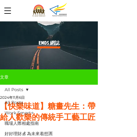
​EMDS 網誌
文章
All Posts
2024年11月6日
All Posts
【快樂味道】糖畫先生：帶
Work Smart⭐️
給人歡樂的傳統手工藝工匠
職場人際相處指南
好好理財💰 為未來着想🈵