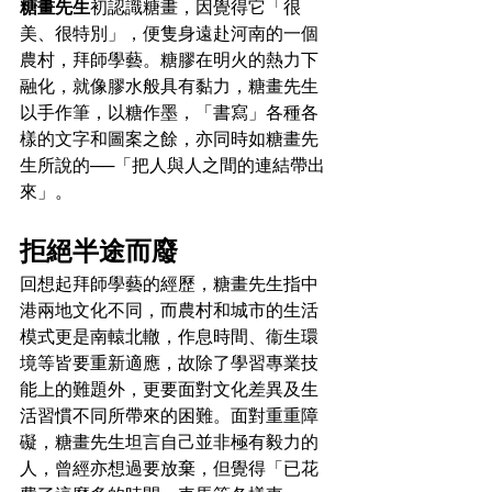
糖畫先生
初認識糖畫，因覺得它「很
美、很特別」，便隻身遠赴河南的一個
農村，拜師學藝。糖膠在明火的熱力下
融化，就像膠水般具有黏力，糖畫先生
以手作筆，以糖作墨，「書寫」各種各
樣的文字和圖案之餘，亦同時如糖畫先
生所說的──「把人與人之間的連結帶出
來」。
拒絕半途而廢
回想起拜師學藝的經歷，糖畫先生指中
港兩地文化不同，而農村和城市的生活
模式更是南轅北轍，作息時間、衞生環
境等皆要重新適應，故除了學習專業技
能上的難題外，更要面對文化差異及生
活習慣不同所帶來的困難。面對重重障
礙，糖畫先生坦言自己並非極有毅力的
人，曾經亦想過要放棄，但覺得「已花