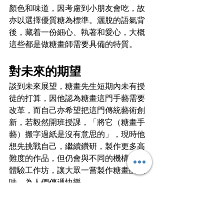
顏色和味道，因考慮到小朋友會吃，故
亦以選擇優質糖為標準。灑脫的語氣背
後，藏着一份細心、執著和愛心，大概
這些都是做糖畫師需要具備的特質。
對未來的期望
談到未來展望，糖畫先生短期內未有授
徒的打算，因他認為糖畫這門手藝需要
改革，而自己亦希望把這門傳統藝術創
新，若毅然開班授課，「將它（糖畫手
藝）搬字過紙是沒有意思的」，現時他
想先挑戰自己，繼續鑽研，製作更多高
難度的作品，但仍會與不同的機構開辦
體驗工作坊，讓大眾一嘗製作糖畫的滋
味，為人們傳遞快樂。
https://youtu.be/VnqTUoUJ80I