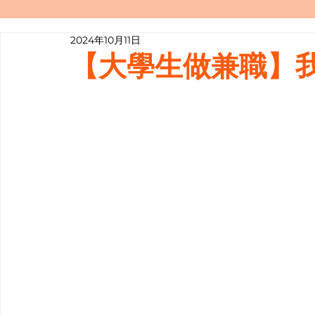
2024年10月11日
寫履歷表嘅技巧📝
行業知多啲
【大學生做兼職】