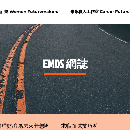
劃 Women Futuremakers
未來職人工作室 Career Future
​EMDS 網誌
理財💰 為未來着想🈵
求職面試技巧🌟