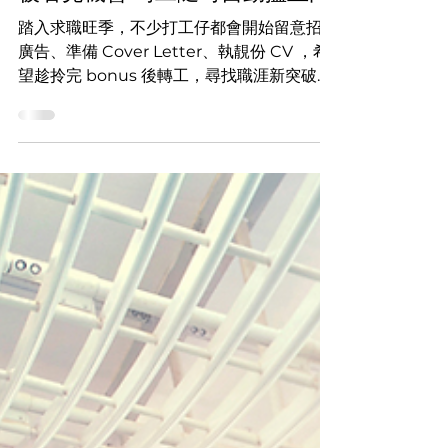
【求職貼士】三個簡單步驟增 CV
被看見機會 筍工隨時自動搵上門
踏入求職旺季，不少打工仔都會開始留意招聘
廣告、準備 Cover Letter、執靚份 CV ，希
望趁拎完 bonus 後轉工，尋找職涯新突破。
但想把握機遇，除要主動出擊外，不妨多花
10分鐘，完成以下3個簡單步驟，自訂一份更
容易「被看見」的 CV，讓筍工隨時搵上
門。...