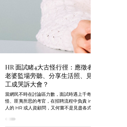
HR 面試睹4大古怪行徑：應徵者
老婆監場旁聽、分享生活照、見
工成哭訴大會？
當網民不時在討論區力數，面試時遇上千奇百
怪、匪夷所思的考官，在招聘流程中負責 in
人的 HR 或人資顧問，又何嘗不是見盡各式
各樣令人為之反眼的應徵者。以下實錄，從招