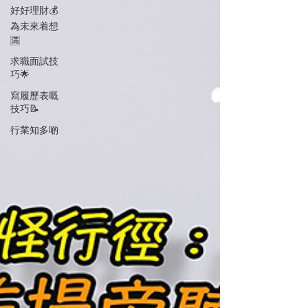
好好理財💰
為未來着想
🈵
求職面試技
巧🌟
寫履歷表嘅
技巧📝
行業知多啲