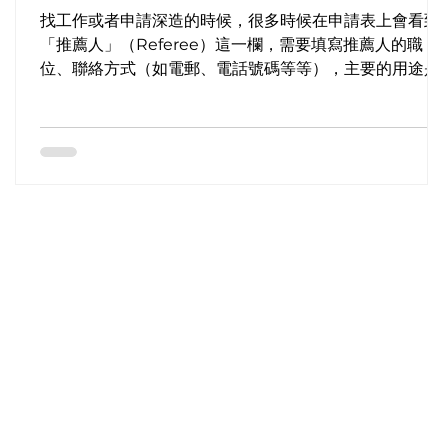
找工作或者申請深造的時候，很多時候在申請表上會看到
是
「推薦人」（Referee）這一欄，需要填寫推薦人的職
位、聯絡方式（如電郵、電話號碼等等），主要的用途是
讓負責招生或招聘的職員聯絡，以便了解申請人的表現，
審視是否符合相關資歷及其工作表現。茫茫人海，到底有
哪些人符合以上條件，...