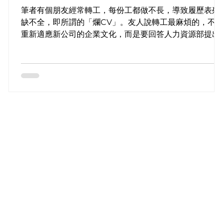
筆者有個朋友經常轉工，每份工都做不長，導致履歷表殘
缺不全，即所謂的「爛CV」。友人說轉工最麻煩的，不
重新適應新公司的企業文化，而是要回答人力資源部提出
的種種刁難問題──「為甚麼離開上一家公司？」「為甚麼
經常轉工？」「待業空窗期你都做了些甚麼？」，本文就
教大家點答先精明！...