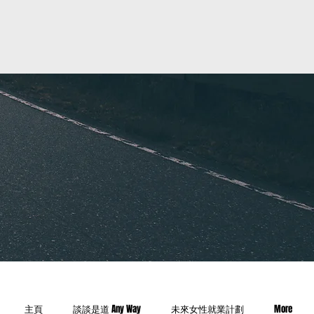
主頁
談談是道 Any Way
未來女性就業計劃
More