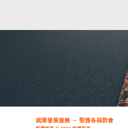
就業發展服務
－ 聖雅各福群會