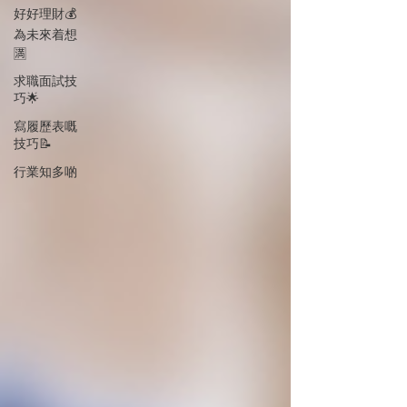
好好理財💰
為未來着想
🈵
求職面試技
巧🌟
寫履歷表嘅
技巧📝
行業知多啲