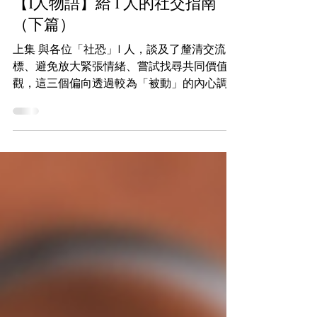
【I人物語】給 I 人的社交指南
（下篇）
上集 與各位「社恐」I 人，談及了釐清交流目
標、避免放大緊張情緒、嘗試找尋共同價值
觀，這三個偏向透過較為「被動」的內心調
節、改變個人態度，以更自如應對社交活動的
小技巧。今集筆者將轉個角度，講述另外三個
社交工作坊中介紹的偏向「主動出擊」的社交
技巧，讓大家「退可守」之餘，也「進...