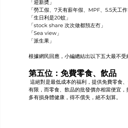
「迎新奬」
「勞工假、7天有薪年假、MPF、5.5天工
「生日利是20蚊」
「stock share 次次做都預左冇」
「Sea view」
「派生果」
根據網民回應，小編總結出以下五大最不受
第五位：免費零食、飲品
 這絕對是最低成本的福利，提供免費零食
有限，而零食、飲品的批發價亦相當便宜，
多有損身體健康，得不償失，絕不划算。