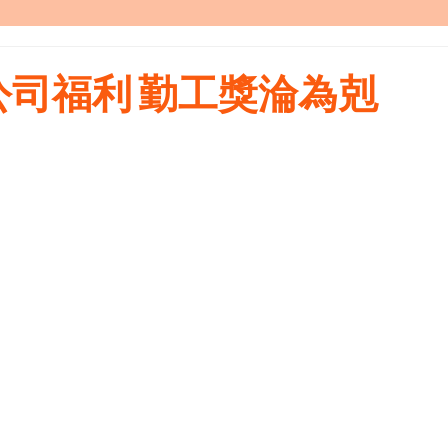
司福利 勤工獎淪為剋