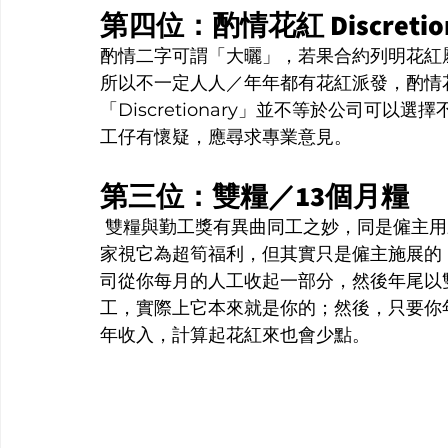
第四位：酌情花紅 Discretiona
酌情二字可謂「大曬」，若果合約列明花紅
所以不一定人人／年年都有花紅派發，酌情
「Discretionary」並不等於公司可
工仔有懷疑，應尋求專業意見。
第三位：雙糧／13個月糧
 雙糧與勤工獎有異曲同工之妙，同是僱主
家視它為超筍福利，但其實只是僱主施展的
司從你每月的人工收起一部分，然後年尾以
工，實際上它本來就是你的；然後，只要你
年收入，計算起花紅來也會少點。