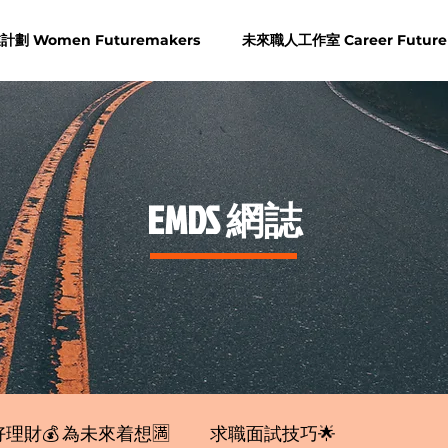
劃 Women Futuremakers
未來職人工作室 Career Future
​EMDS 網誌
理財💰 為未來着想🈵
求職面試技巧🌟