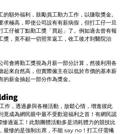
工的額外福利，鼓勵員工勤力工作，以賺取獎金。
要求極高，即使公司設有有薪病假，但打工仔一旦
打工仔被丁點勤工獎「買起」了。例如過去曾有報
工獎，竟不顧一切照常返工，收工後才到醫院治
公司會將勤工獎視為月薪一部分計算，然後利用各
聽起來自然高，但實際僱主在以低於市價的基本薪
有的薪金抽起一部分作為獎金。
ding
工放下工作，透過參與各種活動，放鬆心情，增進彼此
到竟成為網民眼中最不受歡迎福利之首！有網民認
福利，實際慘過返工！此類團體活動多是消耗體力的競技比
慘的是強制出席，不能 say no！打工仔需犧