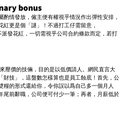
ry bonus
屬酌情發放，僱主便有權視乎情況作出彈性安排，
花紅更是個「謎」！不過打工仔需留意，
以選擇不派發花紅，一切需視乎公司合約條款而定，若打
用來壓價的技倆，目的是以低價請人。網民直言大
「財技」，這盤數怎樣算也是員工蝕底！首先，公
雙糧的形式還給你，令你誤以爲自己多一個月人
年尾前辭職，公司便可付少一筆；再者，月薪低於