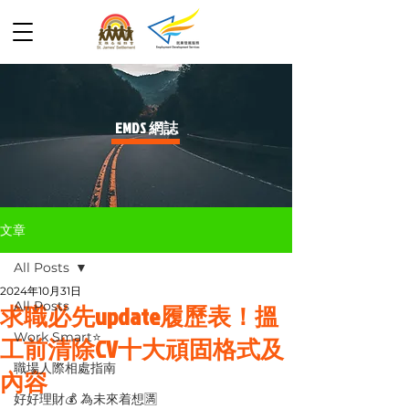
​EMDS 網誌
文章
All Posts
2024年10月31日
All Posts
求職必先update履歷表！搵
Work Smart⭐️
工前清除CV十大頑固格式及
職場人際相處指南
內容
好好理財💰 為未來着想🈵