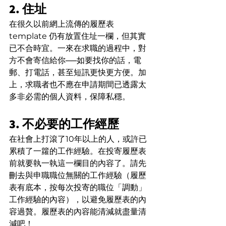
2. 住址
在很久以前網上流傳的履歷表 
template 仍有放置住址一欄，但其實
已不合時宜。一來在求職的過程中，對
方不會寄信給你──如要找你的話，電
郵、打電話，甚至短訊更快更方便。加
上，求職者也不應在申請期間已透露太
多非必需的個人資料，保障私穩。
3. 不必要的工作經歷
在社會上打滾了10年以上的人，或許已
累積了一籮的工作經驗。在投寄履歷表
前就要執一執這一欄目的內容了。請先
刪去與申職職位無關的工作經驗（履歷
表有底本，按每次投寄的職位「調動」
工作經驗的內容），以避免履歷表的內
容過贅。履歷表的內容能清減就盡量清
減吧！