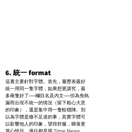
6. 統一 format
這裏主要針對字體。首先，履歷表最好
統一用同一隻字體，如果想更講究，最
多兩隻好了──欄目名及內文──但為免執
漏而出現不統一的情況（留下粗心大意
的印象），還是集中用一隻較穩陣。別
以為字體是微不足道的事，其實字體可
以影響他人的印象，望得舒服，睇落更
賞心悅目。過往都是用 Time News 