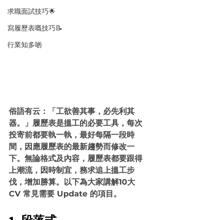
求職面試技巧🌟
寫履歷表嘅技巧📝
行業知多啲
俗語有云：「工欲善其事，必先利其
器。」履歷表是搵工的必要工具，每次
投寄前都要執一執，最好每隔一段時
間，因應履歷表的最新趨勢而修改一
下。無論格式及內容，履歷表都要跟得
上潮流，因時制宜，務求追上搵工步
伐，增加勝算。以下為大家講解10大 
CV 常見需要 Update 的項目。