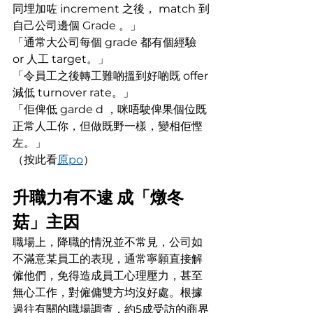
同埋加咗 increment 之後， match 到
自己公司邊個 Grade 。」
「通常大公司每個 grade 都有個經驗 
or 人工 target。」
「令員工之後轉工難啲搵到好啲既 offer 
減低 turnover rate。」
「佢俾低 garde d ，咪唔駛俾果個位既
正常人工你，但做既野一樣，變相佢慳
左。」
（按此看
原po
）
升職力有不逮 成「燉冬
菇」主因
職場上，降職的情況並不常見，公司如
不滿意某員工的表現，通常寧願直接解
僱他們，免得造成員工心理壓力，甚至
無心工作，對僱傭雙方均沒好處。根據
過往有關的職場調查，約5成受訪的商界