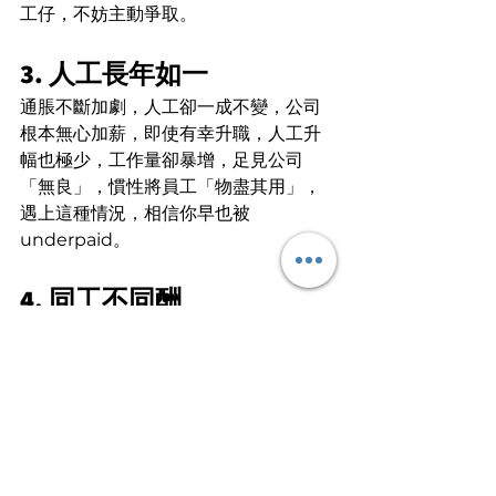
工仔，不妨主動爭取。
3. 人工長年如一
通脹不斷加劇，人工卻一成不變，公司
根本無心加薪，即使有幸升職，人工升
幅也極少，工作量卻暴增，足見公司
「無良」，慣性將員工「物盡其用」，
遇上這種情況，相信你早也被 
underpaid。
4. 同工不同酬
可分為兩種情況：第一，同職級的同事
人工理應相若，然而你的工作量卻比他
們多，付出與收入不成正比；第二，明
明同職級，工作量與表現也相若，其他
同事的人工卻高你一截，兩者均說明你
明顯被 underpaid ，長此下去，絕對會
造成心理不平衡！