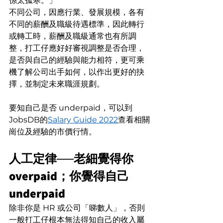
係太孤寒。」
不同公司，因應行業、發展規模，各有
不同的薪酬及職級待遇標準，因此轉行
或轉工時，薪酬及職級通常也有所調
整，打工仔應好好審視調整是否合理，
是否與自己的經驗與能力相符，更可乘
機了解公司出手如何，以作出更好的抉
擇，並制定未來職涯規劃。
要知自己是否 underpaid，可以到
JobsDB的
Salary Guide 2022
查看相關
崗位及經驗的市價行情。
人工定律
──
老細覺得你 
overpaid；你覺得自己 
underpaid
除非你是 HR 或公司「睇數人」，否則
一般打工仔根本無法得知自己的收入屬 