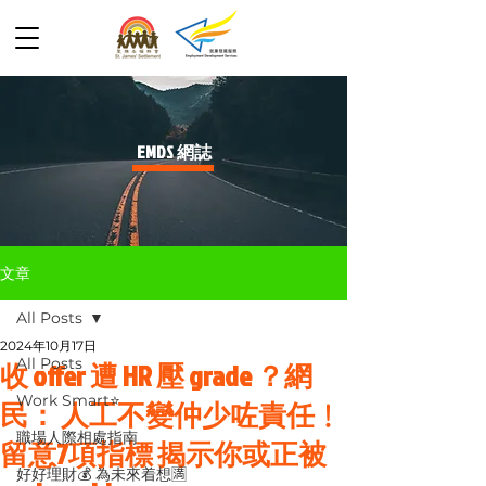
​EMDS 網誌
文章
All Posts
2024年10月17日
All Posts
收 offer 遭 HR 壓 grade ？網
Work Smart⭐️
民： 人工不變仲少咗責任﹗
職場人際相處指南
留意7項指標 揭示你或正被
好好理財💰 為未來着想🈵