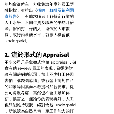
年均會從僱主一方收集該年度的員工薪
酬指標，並推出《
招聘、薪酬及福利調
查報告
》，有助求職者了解特定行業的
人工水平、不同年資及職級的平均月薪
等。假如打工仔的人工遠低於大市數
據，或行內薪酬水平，就很大機會被 
underpaid。
2. 流於形式的 Appraisal 
不少公司只是象徵式地做 appraisal，確
實有助 review 員工的表現，卻迴避討
論有關薪酬的話題，加上不少打工仔因
害怕「講錢傷感情」或影響上司對自己
的印象等因素而不敢提出加薪要求。從
公司角度考慮，當然也不會主動加你
薪，換言之，無論你的表現再好，人工
也只能維持現狀，絕對會被 underpaid 
，所以認為自己具備一定工作能力的打