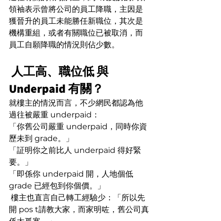
領袖表示曾將公司的員工降職，主因是
獲晉升的員工未能勝任新職位，其次是
機構重組，或者有關職位已被取消，而
員工自願降職的情況則佔少數。
 人工高、職位低 與 
Underpaid 有關？
就樓主的情況而言，不少網民都認為他
過往被嚴重 underpaid：
「你舊公司嚴重 underpaid，同時你資
歷未到 grade。」
「証明你之前比人 underpaid 得好緊
要。」
「即係你 underpaid 開，人地個低 
grade 已經包到你個價。」
 樓主也直言自己轉工經驗少：「所以先
開 pos t請教大家，而家明咗，舊公司真