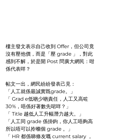
樓主發文表示自己收到 Offer，但公司竟
沒有壓他價，而是「壓 grade 」，對此
感到不解，於是開 Post 問廣大網民：咁
係代表咩？
帖文一出，網民紛紛發表己見：
「人工就係最誠實既grade。」
「 Grad e低啲少啲責任，人工又高咗
30%，唔係好著數先啱咩？」
「 Title 越低人工升幅潛力越大。」
「人工同 grade 係掛鉤，你人工唔夠高
所以唔可以拎嗰個 grade 。」
「 HR 都係睇條友嘅 current salary ，