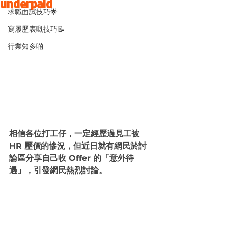
underpaid
求職面試技巧🌟
寫履歷表嘅技巧📝
行業知多啲
相信各位打工仔，一定經歷過見工被 
HR 壓價的慘況，但近日就有網民於討
論區分享自己收 Offer 的「意外待
遇」，引發網民熱烈討論。