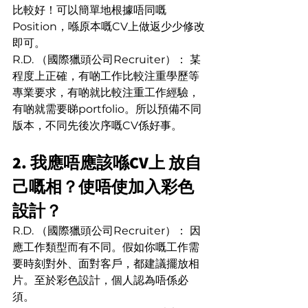
比較好！可以簡單地根據唔同嘅
Position，喺原本嘅CV上做返少少修改
即可。
R.D. （國際獵頭公司Recruiter）： 某
程度上正確，有啲工作比較注重學歷等
專業要求，有啲就比較注重工作經驗，
有啲就需要睇portfolio。所以預備不同
版本，不同先後次序嘅CV係好事。
2. 我應唔應該喺CV上 放自
己嘅相？使唔使加入彩色
設計？
R.D. （國際獵頭公司Recruiter）： 因
應工作類型而有不同。假如你嘅工作需
要時刻對外、面對客戶，都建議擺放相
片。至於彩色設計，個人認為唔係必
須。