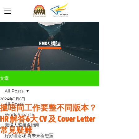
​EMDS 網誌
文章
All Posts
2024年11月6日
All Posts
搵唔同工作要整不同版本？
Work Smart⭐️
HR 解答6大 CV 及 Cover Letter
職場人際相處指南
常見疑難
好好理財💰 為未來着想🈵