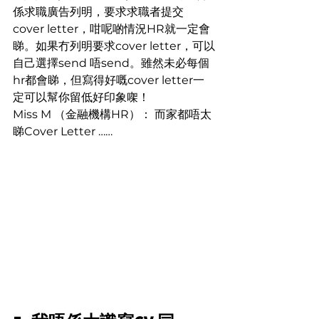
係求職廣告列明，要求求職者提交
cover letter，咁呢啲情況HR就一定會
睇。如果冇列明要求cover letter，可以
自己選擇send 唔send。雖然未必每個
hr都會睇，但寫得好嘅cover letter一
定可以幫你留低好印象㗎！
Miss M （金融機構HR）： 而家都唔太
睇Cover Letter ……