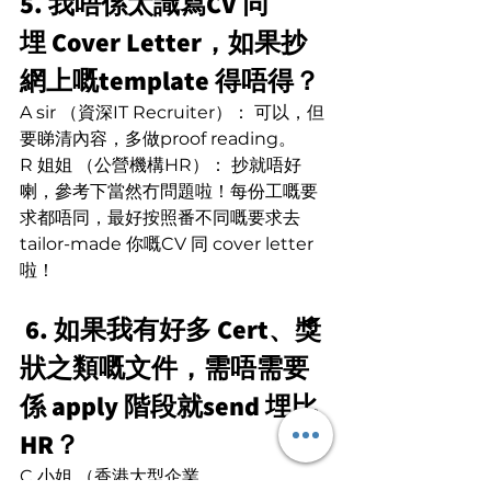
5. 我唔係太識寫CV 同
埋 Cover Letter，如果抄
網上嘅template 得唔得？
A sir （資深IT Recruiter）： 可以，但
要睇清內容，多做proof reading。
R 姐姐 （公營機構HR）： 抄就唔好
喇，參考下當然冇問題啦！每份工嘅要
求都唔同，最好按照番不同嘅要求去
tailor-made 你嘅CV 同 cover letter 
啦！
 6. 如果我有好多 Cert、獎
狀之類嘅文件，需唔需要
係 apply 階段就send 埋比
HR？
C 小姐 （香港大型企業