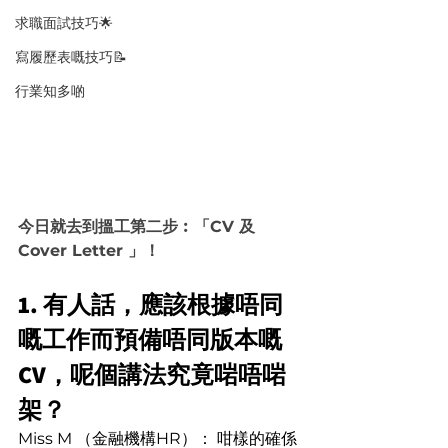
求職面試技巧🌟
寫履歷表嘅技巧📝
行業知多啲
今日就去到搵工第二步︰「CV 及 
Cover Letter 」！
1. 有人話，應該根據唔同
嘅工作而預備唔同版本嘅
CV，呢個講法究竟啱唔啱
架？
Miss M （金融機構HR）： 咁樣的確係