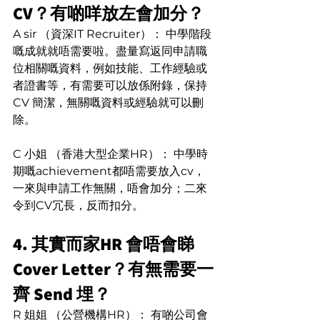
CV？有啲咩放左會加分？
A sir （資深IT Recruiter）： 中學階段
嘅成就就唔需要啦。盡量寫返同申請職
位相關嘅資料，例如技能、工作經驗或
者證書等，有需要可以放係附錄，保持
CV 簡潔，無關嘅資料或經驗就可以刪
除。
C 小姐 （香港大型企業HR）： 中學時
期嘅achievement都唔需要放入cv，
一來與申請工作無關，唔會加分；二來
令到CV冗長，反而扣分。
4. 其實而家HR 會唔會睇
Cover Letter？有無需要一
齊 Send 埋？
R 姐姐 （公營機構HR）： 有啲公司會