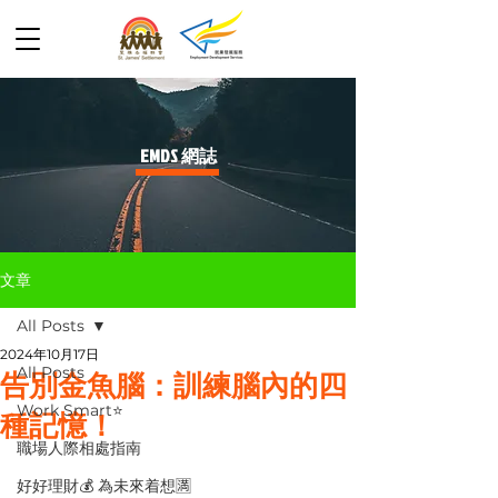
​EMDS 網誌
文章
All Posts
2024年10月17日
All Posts
告別金魚腦：訓練腦內的四
Work Smart⭐️
種記憶！
職場人際相處指南
好好理財💰 為未來着想🈵