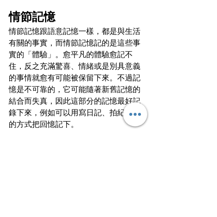
情節記憶
情節記憶跟語意記憶一樣，都是與生活
有關的事實，而情節記憶記的是這些事
實的「體驗」。愈平凡的體驗愈記不
住，反之充滿驚喜、情緒或是別具意義
的事情就愈有可能被保留下來。不過記
憶是不可靠的，它可能隨著新舊記憶的
結合而失真，因此這部分的記憶最好記
錄下來，例如可以用寫日記、拍紀錄片
的方式把回憶記下。
其實記憶會遺失是一件再正常不過的
事，只有把沒用的資訊從腦中掃除，才
有空餘的位置放入新的記憶，就像是電
腦的記憶體一樣，要定時定候把垃圾桶
清空，才有位置放入新的內容。因此別
害怕遺忘，按記憶的類型對症下藥，一