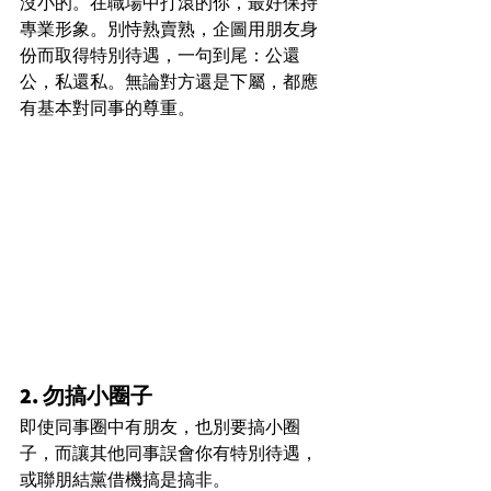
沒小的。在職場中打滾的你，最好保持
專業形象。別恃熟賣熟，企圖用朋友身
份而取得特別待遇，一句到尾：公還
公，私還私。無論對方還是下屬，都應
有基本對同事的尊重。
2. 勿搞小圈子
即使同事圈中有朋友，也別要搞小圈
子，而讓其他同事誤會你有特別待遇，
或聯朋結黨借機搞是搞非。