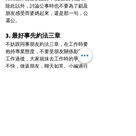
除此以外，討論公事時也不要為了顧及
朋友感受而婆媽起來，還是那一句，公
還公。
3. 最好事先約法三章
不妨跟同事朋友約法三章，在工作時要
抱持專業態度，不要受朋友關係影響。
工作過後，大家就抹去工作時的爭拗及
不快，做返朋友，聊天如常。小編過往
跟直屬上司也是朋友關係，或者叫做亦
師亦友吧。工作上，小編有時也被前上
司「大聲教誨」得挺厲害的，但明白那
是公事攸關；工作過後，大家依然有講
有笑，無損友誼。這都是事前有講好及
講明的。職場上，大家都是大個仔大個
女，道理一講就明。
別刻意為了不跟同事做朋友而做獨家