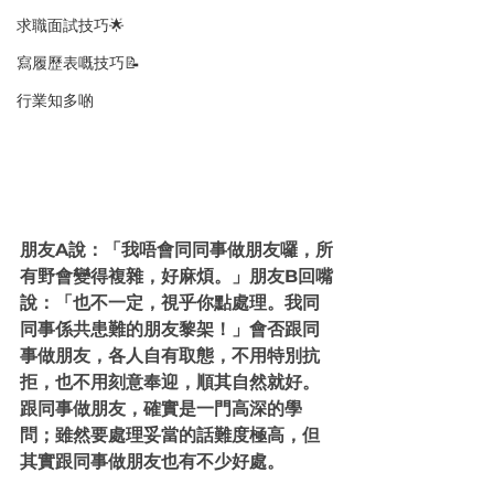
求職面試技巧🌟
寫履歷表嘅技巧📝
行業知多啲
朋友A說：「我唔會同同事做朋友囉，所
有野會變得複雜，好麻煩。」朋友B回嘴
說：「也不一定，視乎你點處理。我同
同事係共患難的朋友黎架！」會否跟同
事做朋友，各人自有取態，不用特別抗
拒，也不用刻意奉迎，順其自然就好。
跟同事做朋友，確實是一門高深的學
問；雖然要處理妥當的話難度極高，但
其實跟同事做朋友也有不少好處。