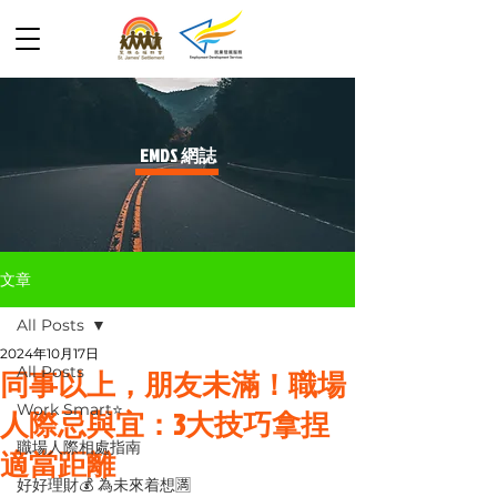
​EMDS 網誌
文章
All Posts
2024年10月17日
All Posts
同事以上，朋友未滿！職場
Work Smart⭐️
人際忌與宜：3大技巧拿捏
職場人際相處指南
適當距離
好好理財💰 為未來着想🈵