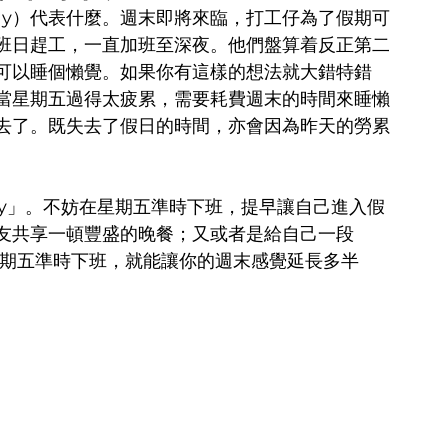
s Friday）代表什麼。週末即將來臨，打工仔為了假期可
班日趕工，一直加班至深夜。他們盤算着反正第二
可以睡個懶覺。如果你有這樣的想法就大錯特錯
當星期五過得太疲累，需要耗費週末的時間來睡懶
去了。既失去了假日的時間，亦會因為昨天的勞累
iday」。不妨在星期五準時下班，提早讓自己進入假
友共享一頓豐盛的晚餐；又或者是給自己一段
在星期五準時下班，就能讓你的週末感覺延長多半