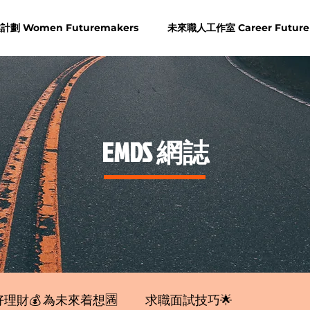
劃 Women Futuremakers
未來職人工作室 Career Future
​EMDS 網誌
理財💰 為未來着想🈵
求職面試技巧🌟