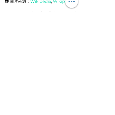
📷 圖片來源：
Wikipedia
, 
Wikipedia
如果你是 Mac 機用家，恭喜你，你可以
在 CV 使用 Mac 內建而且優質的字型！
知名度較高的 Helvetica 相信毋須多介
紹，不少品牌標誌、世界各地路牌都使
用 Helvetica，絕對是品味之選；
Avenir 線條簡約，可讀性高，可提升 
CV 的現代感。
同場加映：切勿再用的 CV 
字型
1. Times New Roman、Arial