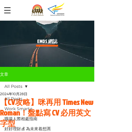
​EMDS 網誌
文章
All Posts
2024年10月28日
All Posts
【CV攻略】咪再用 Times New
Work Smart⭐️
Roman！盤點寫 CV 必用英文
職場人際相處指南
字型
好好理財💰 為未來着想🈵