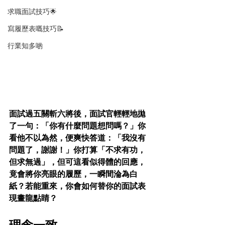
求職面試技巧🌟
寫履歷表嘅技巧📝
行業知多啲
面試過五關斬六將後，面試官輕輕地拋
了一句：「你有什麼問題想問嗎？」你
看他不以為然，便爽快答道：「我沒有
問題了，謝謝！」你打算「不求有功，
但求無過」，但可這看似得體的回應，
竟會將你亮眼的履歷，一瞬間淪為白
紙？若能重來，你會如何替你的面試表
現畫龍點睛？