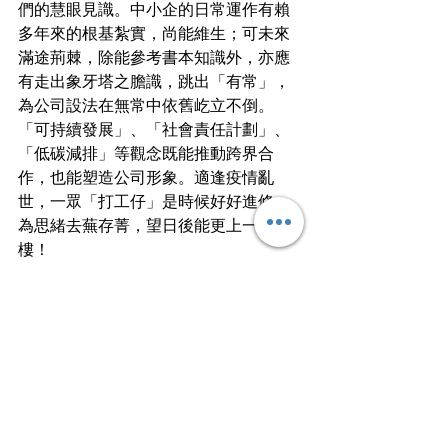
們的慧眼見識。中小企的日常運作有賴
多年來的根基紮實，尚能維生；可未來
滿途荊棘，除能參考書本知識外，亦應
有走出象牙塔之膽識，跳出「有常」，
為公司設法在無常中依舊屹立不倒。
「可持續發展」、「社會責任計劃」、
「低碳減排」等觀念既能推動跨界合
作，也能塑造公司形象。適逢疫情亂
世，一眾「打工仔」是時候好好進修，
為思緒去蕪存菁，望日後能更上一層
樓！
文
｜
柏舟
泛彼柏舟，亦泛其流。不願逐流，只盼
星月。
文章轉載自I am…青年職學平台