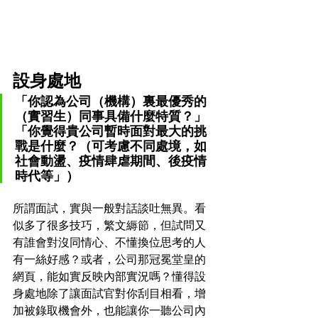
設身處地
「你認為公司（機構）裏最優秀的
（實習生）同事具備什麼特質？」
「你覺得貴公司暫時面對最大的挑
戰是什麼？（可考慮不同處境，如
社會動盪、疫情肆虐期間、後疫情
時代等」）
所謂面試，實與一般對話談吐無異。看
似多了很多技巧，繁文縟節，但試問又
有誰會對沒同情心、不懂換位思考的人
有一絲好感？或者，公司那冠冕堂皇的
網頁，能如實反映內部實況嗎？懂得設
身處地除了讓面試官對你刮目相看，增
加被錄取機會外，也能讓你一聽公司內