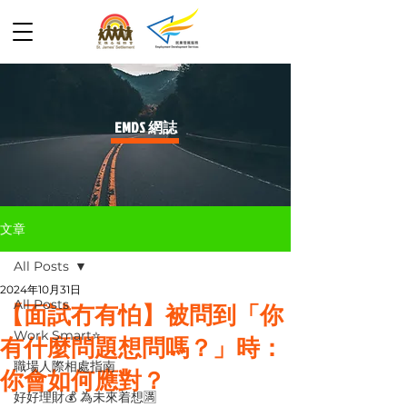
​EMDS 網誌
文章
All Posts
2024年10月31日
All Posts
【面試冇有怕】被問到「你
Work Smart⭐️
有什麼問題想問嗎？」時：
職場人際相處指南
你會如何應對？
好好理財💰 為未來着想🈵