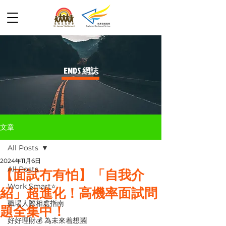
​EMDS 網誌
文章
All Posts
2024年11月6日
All Posts
【面試冇有怕】「自我介
Work Smart⭐️
紹」超進化！高機率面試問
職場人際相處指南
題全集中！
好好理財💰 為未來着想🈵