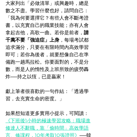
大家列出「必做清單」或興趣時，總是
數之不盡。學習什麼也好，請問自己：
「我為何要選擇它？有些人會不斷考證
書，以充實自己的職業技能；亦有人會
拿起吉他，高歌一曲。若你是前者，
請
千萬不要「強迫症」上身
，每場考試都
追求滿分，只要在有限時間內高效學習
即可；若你為後者，就要想像自己在準
備跑一趟馬拉松。你要面對的，不是分
數，而是人的惰性及上班所致的疲勞轟
炸──持之以恆，已是贏家！
獻上筆者很喜歡的一句作結：「透過學
習，去充實生命的密度。」
如果想知道更多實用小提示，可閱讀：
《下班後1小時的極速學習攻略：職場進
修達人不辭職，靠「偷時間」高效學語
言、修課程，10年考取10張證照》
──韓