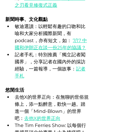
之刃看見修復式正義
新聞時事、文化觀點
敏迪選讀：以輕鬆有趣的口吻和比
喻和大家分析國際新聞，有
podcast，亦有短文，如： 
7/17 中
國和伊朗正在談一份25年的協議？
記者手札：特別推薦「獨立記者闖
國界」，分享記者在國內外的採訪
經驗，一篇報導，一個故事：
記者
手札
悠閒生活
去他X的世界正向：在無聊的世俗規
條上，添一點醉意，歡快一趟。踏
進一個「Mind-Blown」的世界
吧：
去他X的世界正向
The Tim Ferries Show: 以每個行