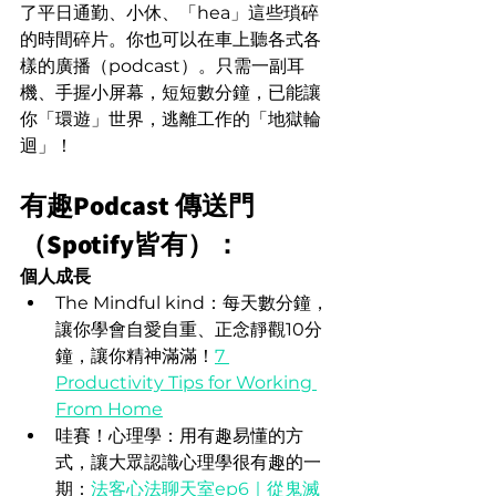
了平日通勤、小休、「hea」這些瑣碎
的時間碎片。你也可以在車上聽各式各
樣的廣播（podcast）。只需一副耳
機、手握小屏幕，短短數分鐘，已能讓
你「環遊」世界，逃離工作的「地獄輪
迴」！
有趣Podcast 傳送門
（Spotify皆有）：
個人成長
The Mindful kind：每天數分鐘，
讓你學會自愛自重、正念靜觀10分
鐘，讓你精神滿滿！
7 
Productivity Tips for Working 
From Home
哇賽！心理學：用有趣易懂的方
式，讓大眾認識心理學很有趣的一
期：
法客心法聊天室ep6｜從鬼滅