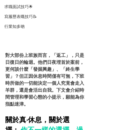
求職面試技巧🌟
寫履歷表嘅技巧📝
行業知多啲
對大部份上班族而言，「返工」，只是
日復日的輪迴。他們日夜埋首於案前，
更何談什麼「發掘興趣」、「終生學
習」？但正因休息時間僅有可無，下班
時所做的一切能決定一個人究竟會走入
羊群，還是會活出自我。下文會介紹時
間管理和學習心態的小提示，願能為你
指點迷津。
關於真‧休息，關於選
擇： 
作不一樣的選擇，過