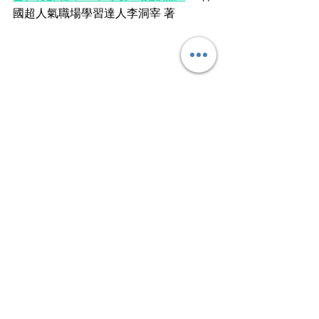
國超人氣職場學習達人李洞宰 著
文
｜
柏舟
泛彼柏舟，亦泛其流。不願逐流，只盼
星月。