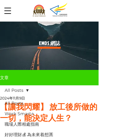
​EMDS 網誌
文章
All Posts
2024年11月9日
All Posts
【讓我閃耀】 放工後所做的
Work Smart⭐️
一切，能決定人生？
職場人際相處指南
好好理財💰 為未來着想🈵