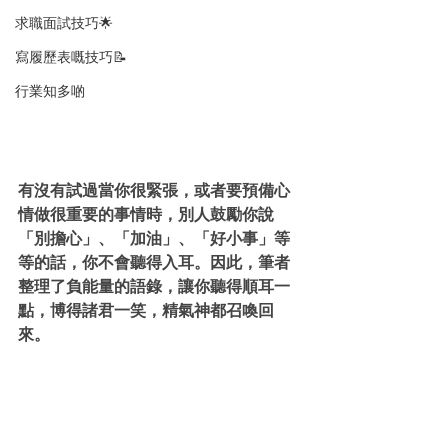
求職面試技巧🌟
寫履歷表嘅技巧📝
行業知多啲
有沒有試過當你很緊張，或者要預備心
情做很重要的事情時，別人鼓勵你說
「別擔心」、「加油」、「好小事」等
等的話，你不會聽得入耳。因此，筆者
整理了負能量的語錄，讓你聽得順耳一
點，博得諸君一笑，精氣神都召喚回
來。