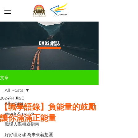
​EMDS 網誌
文章
All Posts
2024年11月9日
All Posts
【職學語錄】負能量的鼓勵
Work Smart⭐️
讓你滿滿正能量
職場人際相處指南
好好理財💰 為未來着想🈵