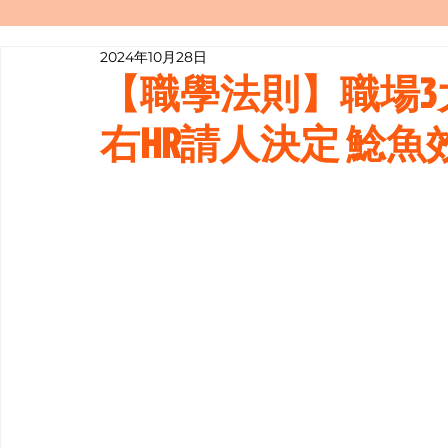
2024年10月28日
寫履歷表嘅技巧📝
行業知多啲
【職學法則】職場3
右HR請人決定 鯰