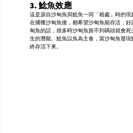
3. 鯰魚效應
這是源自沙甸魚與鯰魚一同「相處」時的現
在捕獲沙甸魚後，都希望沙甸魚能存活，好
甸魚的話，很多時沙甸魚捱不到碼頭就會死
生的潛能。鯰魚以魚為主食，當沙甸魚發現
終存活下來。