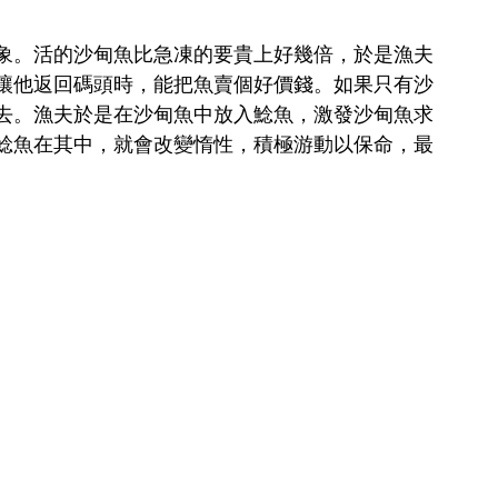
象。活的沙甸魚比急凍的要貴上好幾倍，於是漁夫
讓他返回碼頭時，能把魚賣個好價錢。如果只有沙
去。漁夫於是在沙甸魚中放入鯰魚，激發沙甸魚求
鯰魚在其中，就會改變惰性，積極游動以保命，最