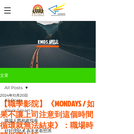
​EMDS 網誌
文章
All Posts
2024年10月20日
All Posts
【職學影院】《MONDAYS / 如
Work Smart⭐️
果不讓上司注意到這個時間
職場人際相處指南
循環就無法結束》：職場時
好好理財💰 為未來着想🈵