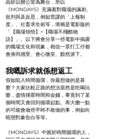
由於以辦公室為舞台，所以
《MONDAYS》充滿着對職場的諷刺、
批判與及反思，例如荒謬的「上報制
度」、社畜求生術等，堪稱是電影版的
「【職場領悟】×【職場不殘酷物
語】」。以下將會分享一些電影中揭露
的職場文化和現象，相信一眾打工仔都
會身同感受、會心微笑、黯然淚下。
我嘅訴求就係想返工
假如陷入時間循環，你最想做的是甚
麼？大家比較正路的想法當然是吃喝玩
樂，盡情揮霍時間和金錢，畢竟到了某
個時間又會回到循環起點。再大膽一點
的可能會做些平時不敢做的事，例如向
暗戀對象告白等等。
《MONDAYS》中困於時間循環的人，