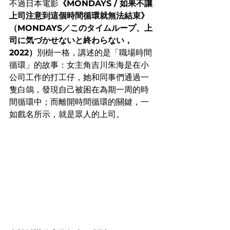
不過日本電影
《MONDAYS / 如果不讓
上司注意到這個時間循環就無法結束》
（MONDAYS／このタイムループ、上
司に気づかせないと終わらない，
2022）
別樹一格，講述的是「職場時間
循環」的故事：女主角吉川朱海是在小
公司工作的打工仔，她和同事們通過一
隻白鴿，發現自己被困在為期一周的時
間循環中；而離開時間循環的關鍵，一
如戲名所示，就是眾人的上司。