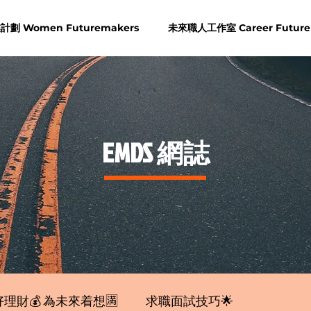
劃 Women Futuremakers
未來職人工作室 Career Future
​EMDS 網誌
理財💰 為未來着想🈵
求職面試技巧🌟