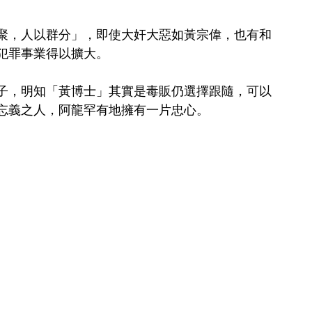
聚，人以群分」，即使大奸大惡如黃宗偉，也有和
犯罪事業得以擴大。
子，明知「黃博士」其實是毒販仍選擇跟隨，可以
忘義之人，阿龍罕有地擁有一片忠心。