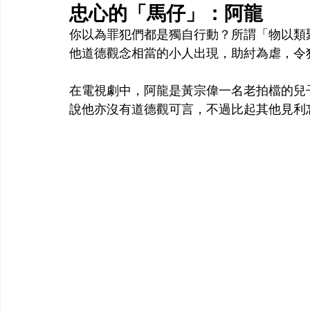
忠心的「馬仔」：阿龍
你以為罪犯們都是獨自行動？所謂「物以類
他道德觀念相當的小人出現，助紂為虐，令
在電視劇中，阿龍是黃宗偉一名老拍檔的兒
說他亦沒有道德觀可言，不過比起其他見利