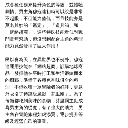
成各種任務來提升角色的等級，並體驗
劇情。男主角穆寇達初時可以說是非常
不起眼，不但能力值低，而且技能亦是
莫名其妙的「鑑定」、「道具箱」和
「網絡超商」，這些特殊技能看似對戰
鬥毫無幫助，但沒想到配合主角的料理
能力竟然發揮了巨大作用！
民以食為天，在異世界也不例外。穆寇
達運用技能在「網絡超商」訂購地球商
品，發揮他在平時打工和生活鍛鍊而來
的廚藝，準備了各種色香味俱全的料
理，不但收獲一眾冒險者的好評，更意
外吸引了傳說級魔獸「芬里爾」。為了
每頓都吃到美味的食物，芬里爾主動成
為男主角的從魔，有了強大的助力，男
主角在冒險旅程如虎添翼，逐步提升等
級及經營自己的事業。