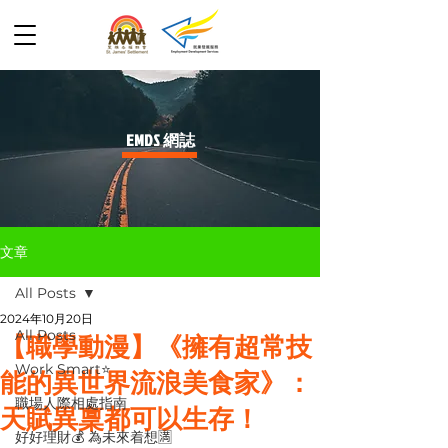
​EMDS 網誌
文章
All Posts
2024年10月20日
All Posts
【職學動漫】《擁有超常技
Work Smart⭐️
能的異世界流浪美食家》：
職場人際相處指南
天賦異稟都可以生存！
好好理財💰 為未來着想🈵