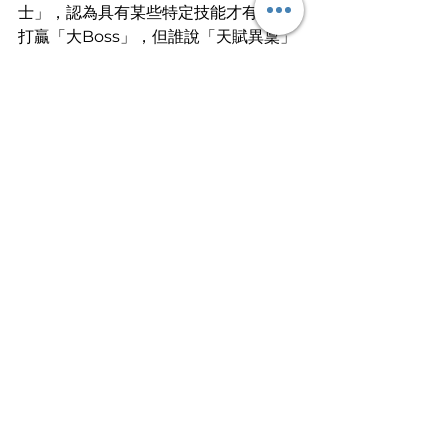
士」，認為具有某些特定技能才有機會
打贏「大Boss」，但誰說「天賦異稟」
就不能成為「勇者」？十多年前大部分
人還視「打機」的年輕人為「廢青」，
但十多年後電競已成為亞運的比賽項目
之一。要相信，當初不被看好的興趣或
技能，終有一日亦能發光發熱！
文
︱
寒一
冰封三尺非一日之寒，成功也非單憑一
天的努力。
文章轉載自I am…青年職學平台
Work Smart⭐️
查看全部
最新文章