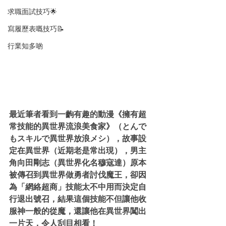
求職面試技巧🌟
寫履歷表嘅技巧📝
行業知多啲
最近筆者看到一齣有趣的動漫《擁有超
常技能的異世界流浪美食家》（とんで
もスキルで異世界放浪メシ），故事設
定在異世界（近期老是常出現），男主
角向田剛志（異世界化名穆寇達）原本
被傳召到異世界做勇者討伐魔王，卻因
為「網絡超商」技能太不中用而決定自
行退出號召，結果這個技能不但讓他收
服神一般的從魔，還讓他在異世界闖出
一片天，令人刮目相看！