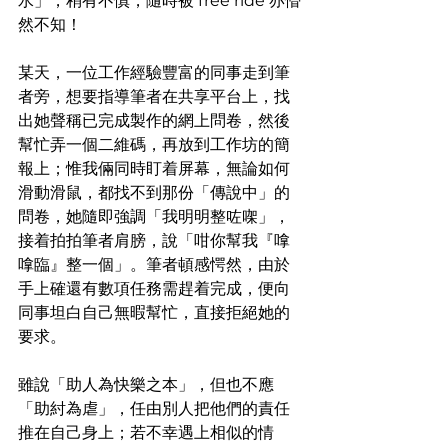
水」，稍有不慎，隨時被 free ride 亦懵
然不知！
某天，一位工作經驗豐富的同事走到筆
者旁，想要指導筆者在共享平台上，找
出她聲稱已完成製作的網上問卷，然後
幫忙弄一個二維碼，再放到工作坊的簡
報上；惟我倆同時盯着屏幕，無論如何
滑動滑鼠，都找不到那份「傳說中」的
問卷，她隨即強調「我明明整咗㗎」，
接着拍拍筆者肩膀，說「咁你幫我『嗱
嗱臨』整一個」。筆者頓感愕然，由於
手上確還有數項任務需趕着完成，便向
同事坦白自己無暇幫忙，直接拒絕她的
要求。
雖說「助人為快樂之本」，但也不應
「助紂為虐」，任由別人把他們的責任
推在自己身上；若不幸遇上相似的情