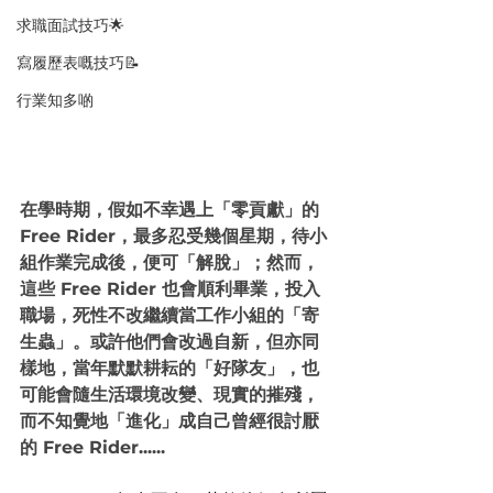
求職面試技巧🌟
寫履歷表嘅技巧📝
行業知多啲
在學時期，假如不幸遇上「零貢獻」的 
Free Rider，最多忍受幾個星期，待小
組作業完成後，便可「解脫」；然而，
這些 Free Rider 也會順利畢業，投入
職場，死性不改繼續當工作小組的「寄
生蟲」。或許他們會改過自新，但亦同
樣地，當年默默耕耘的「好隊友」，也
可能會隨生活環境改變、現實的摧殘，
而不知覺地「進化」成自己曾經很討厭
的 Free Rider......