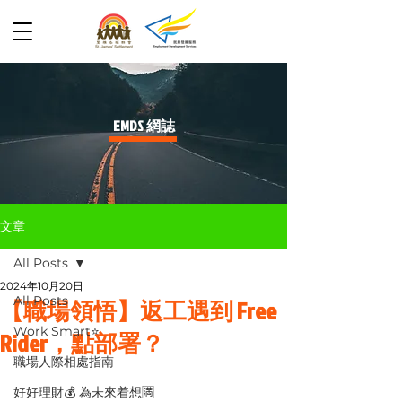
​EMDS 網誌
文章
All Posts
2024年10月20日
All Posts
【職場領悟】返工遇到 Free
Work Smart⭐️
Rider，點部署？
職場人際相處指南
好好理財💰 為未來着想🈵