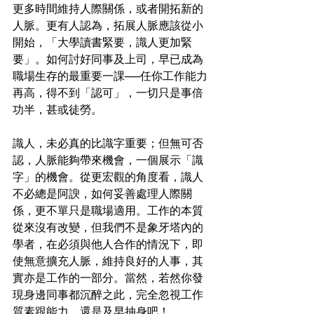
更多時間維持人際關係，或者開拓新的
人脈。更有人認為，拓展人脈應該從小
開始，「大學讀書緊要，識人更加緊
要」。如何討好同事及上司，早已成為
職場生存的最重要一課──任你工作能力
再高，得不到「認可」，一切只是事倍
功半，甚或徒勞。
識人，未必真的比識字重要；但無可否
認，人脈能夠帶來機會，一個展示「識
字」的機會。從更宏觀的角度看，識人
不必總是阿諛，如何妥善處理人際關
係，更不單只是職場適用。工作的本質
從來沒有改變，但我們不是象牙塔內的
學者，在必須與他人合作的情況下，即
使無意擴充人脈，維持良好的人事，其
實亦是工作的一部分。當然，若然你發
現身邊同事都沉醉之此，完全忽視工作
質素跟能力，還是及早抽身吧！