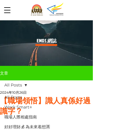
​EMDS 網誌
文章
All Posts
2024年10月26日
All Posts
【職場領悟】識人真係好過
Work Smart⭐️
識字？
職場人際相處指南
好好理財💰 為未來着想🈵