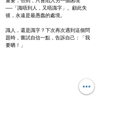
重要；否則，只會陷入另一個困境
──「識唔到人，又唔識字」。顧此失
彼，永遠是最愚蠢的處境。
識人，還是識字？下次再次遇到這個問
題時，嘗試自信一點，告訴自己：「我
要晒！」
文
︱添
不穿橙色衫的呀添，間中發癲但無煙可
吐