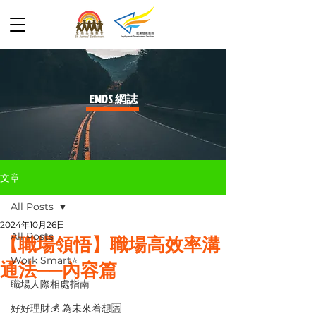
​EMDS 網誌
文章
All Posts
2024年10月26日
All Posts
【職場領悟】職場高效率溝
Work Smart⭐️
通法──內容篇
職場人際相處指南
好好理財💰 為未來着想🈵