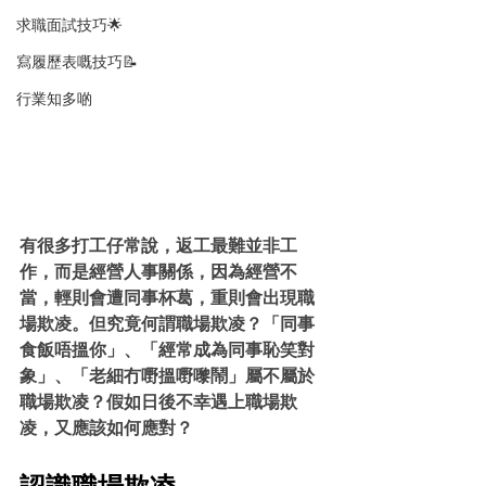
求職面試技巧🌟
寫履歷表嘅技巧📝
行業知多啲
有很多打工仔常說，返工最難並非工
作，而是經營人事關係，因為經營不
當，輕則會遭同事杯葛，重則會出現職
場欺凌。但究竟何謂職場欺凌？「同事
食飯唔搵你」、「經常成為同事恥笑對
象」、「老細冇嘢搵嘢嚟鬧」屬不屬於
職場欺凌？假如日後不幸遇上職場欺
凌，又應該如何應對？