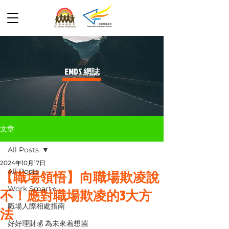
​EMDS 網誌
文章
All Posts
2024年10月17日
All Posts
【職場領悟】向職場欺凌說
Work Smart⭐️
不！應對職場欺凌的3大方
職場人際相處指南
法
好好理財💰 為未來着想🈵