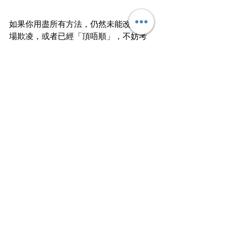
如果你用盡所有方法，仍然未能改善職
場欺凌，或者已經「頂唔順」，不妨考
慮轉工，令自己盡早擺脫職場欺凌的魔
爪，因為香港並不得一間公司，大不了
「東家唔打打西家」。
延伸閱讀：
【職場領悟】想明哲保
身？返工謹記三口訣
文章轉載自I am…青年職學平台
職場人際相處指南