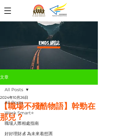
​EMDS 網誌
文章
All Posts
2024年10月26日
All Posts
【職場不殘酷物語】幹勁在
Work Smart⭐️
那兒？
職場人際相處指南
好好理財💰 為未來着想🈵