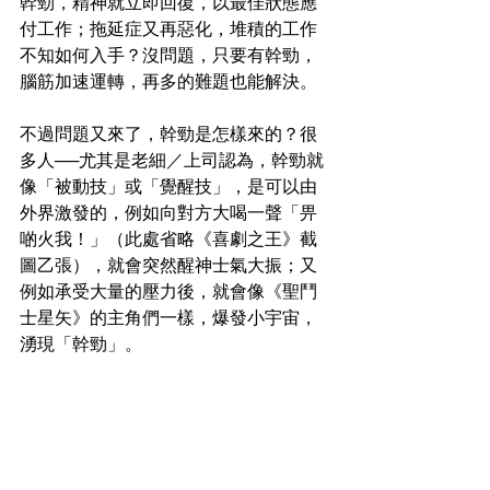
幹勁，精神就立即回復，以最佳狀態應
付工作；拖延症又再惡化，堆積的工作
不知如何入手？沒問題，只要有幹勁，
腦筋加速運轉，再多的難題也能解決。
不過問題又來了，幹勁是怎樣來的？很
多人──尤其是老細／上司認為，幹勁就
像「被動技」或「覺醒技」，是可以由
外界激發的，例如向對方大喝一聲「畀
啲火我！」（此處省略《喜劇之王》截
圖乙張），就會突然醒神士氣大振；又
例如承受大量的壓力後，就會像《聖鬥
士星矢》的主角們一樣，爆發小宇宙，
湧現「幹勁」。