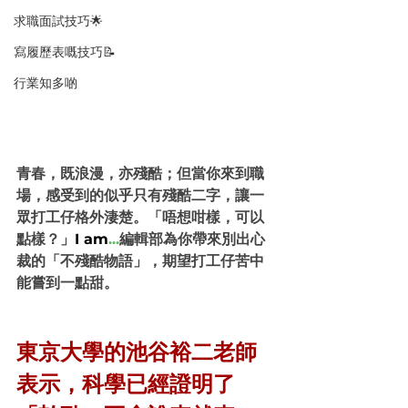
求職面試技巧🌟
寫履歷表嘅技巧📝
行業知多啲
青春，既浪漫，亦殘酷；但當你來到職
場，感受到的似乎只有殘酷二字，讓一
眾打工仔格外淒楚。「唔想咁樣，可以
點樣？」
I am
...
編輯部為你帶來別出心
裁的「不殘酷物語」，期望打工仔苦中
能嘗到一點甜。
東京大學的池谷裕二老師
表示，科學已經證明了