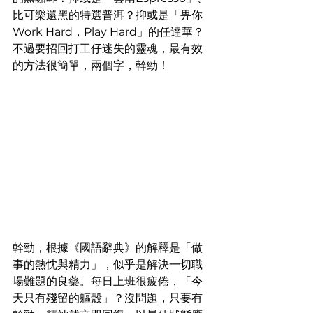
比可樂還黑的特選普洱？抑或是「畀你 
Work Hard，Play Hard」的任達華？
不過要招回打工仔迷失的靈魂，最有效
的方法很簡單，兩個字，幹勁！
幹勁，根據《國語辭典》的解釋是「做
事的熱忱與精力」，似乎是解決一切職
場難題的良藥。每日上班很疲倦，「今
天只有殘留的軀殼」？沒問題，只要有