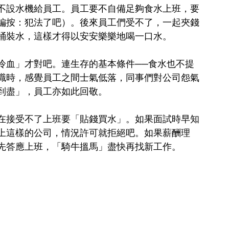
不設水機給員工。員工要不自備足夠食水上班，要
編按：犯法了吧）。後來員工們受不了，一起夾錢
桶裝水，這樣才得以安安樂樂地喝一口水。
冷血」才對吧。連生存的基本條件──食水也不提
職時，感覺員工之間士氣低落，同事們對公司怨氣
到盡」，員工亦如此回敬。
在接受不了上班要「貼錢買水」。如果面試時早知
上這樣的公司，情況許可就拒絕吧。如果薪酬理
先答應上班，「騎牛搵馬」盡快再找新工作。