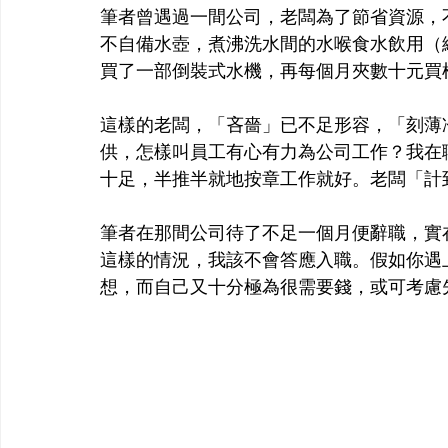
筆者曾遇過一間公司，老闆為了節省資源，
不自備水壺，煮沸洗水間的水喉食水飲用（
買了一部倒裝式水機，再每個月夾數十元買
這樣的老闆，「吝嗇」已不足形容，「刻薄
供，怎樣叫員工有心有力為公司工作？我在
十足，半推半就地按章工作就好。老闆「計
筆者在那間公司待了不足一個月便辭職，實
這樣的情況，我該不會答應入職。假如你遇
想，而自己又十分極為很需要錢，或可考慮